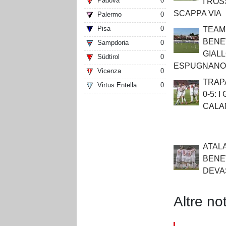
Padova
0
I RO
SCAPPA VIA
Palermo
0
Pisa
0
TEAM
BENEV
Sampdoria
0
GIAL
Südtirol
0
ESPUGNANO
Vicenza
0
TRAP
Virtus Entella
0
0-5: 
CALA
ATAL
BENE
DEVA
Altre not