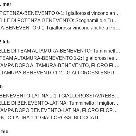
1 mar
OTENZA-BENEVENTO 0-1: I giallorossi vincono anche a Potenza
POTENZA-BENEVENTO: Scognamillo e Tumminello sempre al top. buono l'esordio di Celia
BENEVENTO 0-1: I giallorossi vincono anche a Potenza
 feb
EAM ALTAMURA-BENEVENTO: Tumminello e Prisco i migliori, Ceresoli e Salvemini in difficoltà
AM ALTAMURA-BENEVENTO 1-2: I giallorossi espugnano anche Altamura
PO ALTAMURA-BENEVENTO, FLORO FLORES:"Dobbiamo migliorare e non subire più gol così”
AMURA-BENEVENTO 1-2: I GIALLOROSSI ESPUGNANO ALTAMURA
eb
NEVENTO-LATINA 1-1: I GIALLOROSSI AVREBBERO MERITATO DI PIU'
I BENEVENTO-LATINA: Tumminello il migliore in campo, male Kouan all'esordio
NEVENTO-LATINA, FLORO FLORES:"Sono arrabbiato ma allo stesso tempo felice perchè la squadra di è espressa bene"
NTO-LATINA 1-1: GIALLOROSSI BLOCCATI
 feb