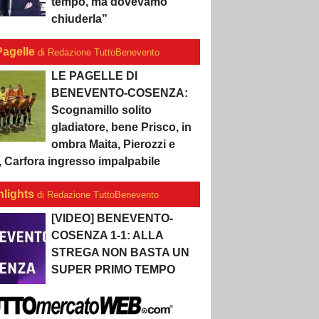
tempo, ma dovevamo
chiuderla”
Pagelle
di Redazione TuttoBenevento
LE PAGELLE DI
BENEVENTO-COSENZA:
Scognamillo solito
gladiatore, bene Prisco, in
ombra Maita, Pierozzi e
, Carfora ingresso impalpabile
hlights
di Redazione TuttoBenevento
[VIDEO] BENEVENTO-
COSENZA 1-1: ALLA
STREGA NON BASTA UN
SUPER PRIMO TEMPO