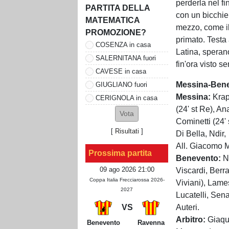
perderla nel f
PARTITA DELLA
con un bicchie
MATEMATICA
mezzo, come il
PROMOZIONE?
primato. Testa
COSENZA in casa
Latina, spera
SALERNITANA fuori
fin'ora visto s
CAVESE in casa
Messina-Ben
GIUGLIANO fuori
Messina:
Krap
CERIGNOLA in casa
(24' st Re), An
Cominetti (24' 
[
Risultati
]
Di Bella, Ndir
All. Giacomo 
Prossima partita
Benevento:
Nu
09 ago 2026 21:00
Viscardi, Berra
Coppa Italia Frecciarossa 2026-
Viviani), Lames
2027
Lucatelli, Sena
Auteri.
VS
Arbitro:
Giaqui
Benevento
Ravenna