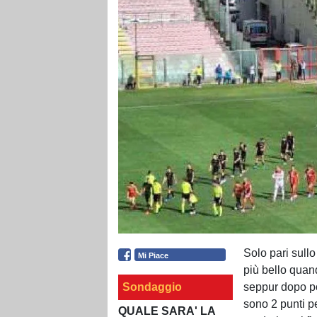
Solo pari sullo
Mi Piace
più bello quan
Sondaggio
seppur dopo po
sono 2 punti p
QUALE SARA' LA