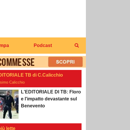
ampa
Podcast
DITORIALE TB di C.Calicchio
osimo Calicchio
L'EDITORIALE DI TB: Floro
e l'impatto devastante sul
Benevento
iù lette