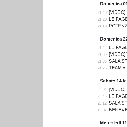
Domenica 0
[VIDEO] P
21:48
LE PAGELLE DI 
21:20
POTENZA-
21:10
Domenica 22
LE PAGELLE DI T
21:42
[VIDEO] TE
21:39
SALA STAMPA DO
21:35
TEAM ALT
21:26
Sabato 14 f
[VIDEO] BE
22:04
LE PAGELLE D
20:49
SALA STAMPA DOPO BE
20:12
BENEVE
18:07
Mercoledì 11