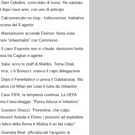
Dani Ceballos, svincolato di lusso. Ha salutato
 dopo nove anni, con uno di anticipo
Calciomercato no stop - Indiscrezioni, trattative
oscena del 6 agosto
Mastantuono accende Firenze: festa viola.
noni “imbestialito” con Commisso
Il caso Esposito non si chiude: durissimo botta
osta tra Cagliari e agente
Italia, ecco lo staff di Maldini. Torna Oriali,
i vice, c’è Bonucci: manca il capo delegazione
Dopo il Fenerbahce ci prova il Galatasaray. Ma
ttativa col Milan per Leao è tutta da imbastire
Caos FIFA, la tempesta continua. La UEFA
ma il boicottaggio: “Persa fiducia in Infantino”
Gustavo Ghezzi: “Fiorentina, che colpo
ntuono! Aranda e Flores i prossimi ad esplodere.
 felice della Roma e Molina è un bel colpo”
Giornata Real: ufficializzati l'acquisto di