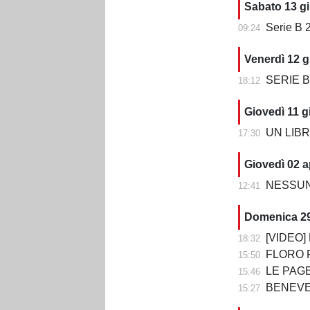
Sabato 13 g
Serie B 2
09:24
Venerdì 12 g
SERIE B 202
18:12
Giovedì 11 g
UN LIBRO CH
17:30
Giovedì 02 a
NESSUN 
12:41
Domenica 2
[VIDEO] BE
18:32
FLORO FLORE
15:50
LE PAGELLE DI BENEV
15:46
BENEVENTO-CO
15:27