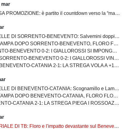
1 mar
PROMOZIONE: è partito il countdown verso la “matematica”
ar
 SORRENTO-BENEVENTO: Salvemini doppietta, Scognamillo sempre al top, bene Caldirola
SORRENTO-BENEVENTO, FLORO FLORES:"I ragazzi hanno dimostrato ancora una volta di essere sul pezzo"
ENEVENTO 0-2: I GIALLOROSSI SI IMPONGONO E ALLUNGANO ANCORA
RENTO-BENEVENTO 0-2: I GIALLOROSSI VINCONO E CONTINUANO AD ALLUNGARE
 BENEVENTO-CATANIA 2-1: LA STREGA VOLA A +10
mar
E DI BENEVENTO-CATANIA: Scognamillo e Lamesta i migliori
O BENEVENTO-CATANIA, FLORO FLORES:"Mancano 8 partite e adesso inizia il momento più difficile"
-CATANIA 2-1: LA STREGA PIEGA I ROSSOAZZURRI E SCAPPA VIA
ar
ALE DI TB: Floro e l'impatto devastante sul Benevento