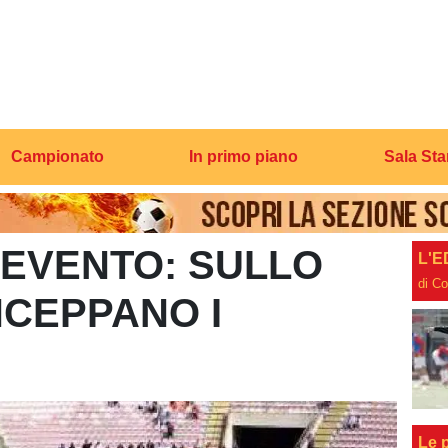
Campionato
In primo piano
Sala St
EVENTO: SULLO
L'E
di C
NCEPPANO I
Le p