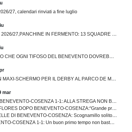
iu
026/27, calendari rinviati a fine luglio
iu
6/27,PANCHINE IN FERMENTO: 13 SQUADRE SU 20 ANCORA SENZA ALLENATORE
iu
E OGNI TIFOSO DEL BENEVENTO DOVREBBE AVERE NELLA PROPRIA COLLEZIONE
pr
MAXI-SCHERMO PER IL DERBY AL PARCO DE MITA
9 mar
NEVENTO-COSENZA 1-1: ALLA STREGA NON BASTA UN SUPER PRIMO TEMPO
S DOPO BENEVENTO-COSENZA:“Grande primo tempo, ma dovevamo chiuderla”
ENTO-COSENZA: Scognamillo solito gladiatore, bene Prisco, in ombra Maita, Pierozzi e Saio, Carfora ingresso impalpabile
SENZA 1-1: Un buon primo tempo non basta ai giallorossi, tutto rimandato