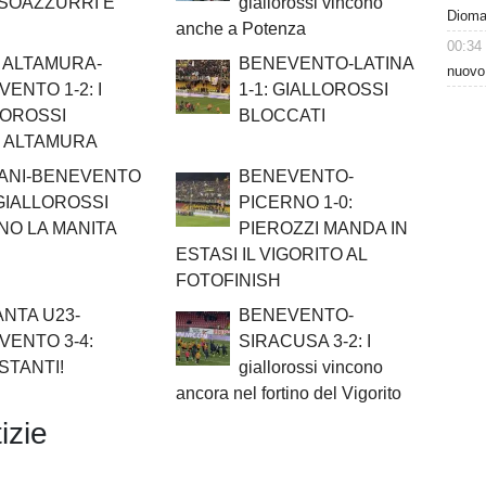
SSOAZZURRI E
giallorossi vincono
Dioman
anche a Potenza
00:34
 ALTAMURA-
BENEVENTO-LATINA
nuovo
ENTO 1-2: I
1-1: GIALLOROSSI
LOROSSI
BLOCCATI
 ALTAMURA
ANI-BENEVENTO
BENEVENTO-
I GIALLOROSSI
PICERNO 1-0:
NO LA MANITA
PIEROZZI MANDA IN
ESTASI IL VIGORITO AL
FOTOFINISH
ANTA U23-
BENEVENTO-
VENTO 3-4:
SIRACUSA 3-2: I
STANTI!
giallorossi vincono
ancora nel fortino del Vigorito
izie