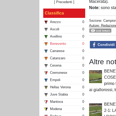
Macerata).
[ Precedenti ]
Note:
sono sta
Classifica
Sezione:
Campion
Arezzo
0
Autore: Redazion
Ascoli
0
vedi letture
Avellino
0
Benevento
0
Condividi
Carrarese
0
Catanzaro
0
Altre no
Cesena
0
BENE
Cremonese
0
COSEN
Empoli
0
primo
Hellas Verona
0
ai giallorossi,
Juve Stabia
0
Mantova
0
BENE
Modena
0
2-1: 