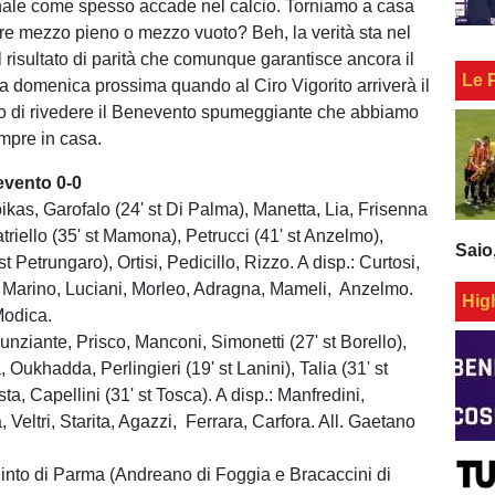
inale come spesso accade nel calcio. Torniamo a casa
re mezzo pieno o mezzo vuoto? Beh, la verità sta nel
 risultato di parità che comunque garantisce ancora il
Le 
 a domenica prossima quando al Ciro Vigorito arriverà il
no di rivedere il Benevento spumeggiante che abbiamo
empre in casa.
evento 0-0
ikas, Garofalo (24' st Di Palma), Manetta, Lia, Frisenna
atriello (35' st Mamona), Petrucci (41' st Anzelmo),
Saio
st Petrungaro), Ortisi, Pedicillo, Rizzo. A disp.: Curtosi,
, Marino, Luciani, Morleo, Adragna, Mameli, Anzelmo.
Hig
Modica.
nziante, Prisco, Manconi, Simonetti (27' st Borello),
, Oukhadda, Perlingieri (19' st Lanini), Talia (31' st
ta, Capellini (31' st Tosca). A disp.: Manfredini,
, Veltri, Starita, Agazzi, Ferrara, Carfora. All. Gaetano
nto di Parma (Andreano di Foggia e Bracaccini di