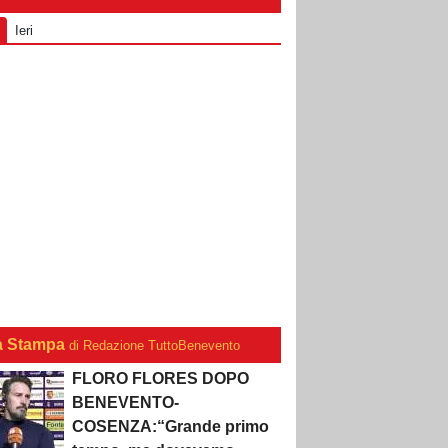
Ieri
a Stampa
di Redazione TuttoBenevento
FLORO FLORES DOPO
BENEVENTO-
COSENZA:“Grande primo