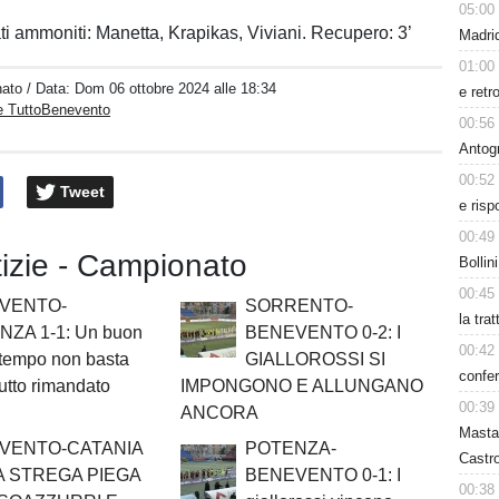
05:00
ti ammoniti: Manetta, Krapikas, Viviani. Recupero: 3’
Madrid
01:00
ato
/ Data:
Dom 06 ottobre 2024 alle 18:34
e retr
e TuttoBenevento
00:56
Antog
00:52
Tweet
e risp
00:49
tizie - Campionato
Bollin
00:45
VENTO-
SORRENTO-
la tra
ZA 1-1: Un buon
BENEVENTO 0-2: I
00:42
 tempo non basta
GIALLOROSSI SI
confer
 tutto rimandato
IMPONGONO E ALLUNGANO
00:39
ANCORA
Masta
VENTO-CATANIA
POTENZA-
Castro
LA STREGA PIEGA
BENEVENTO 0-1: I
00:38