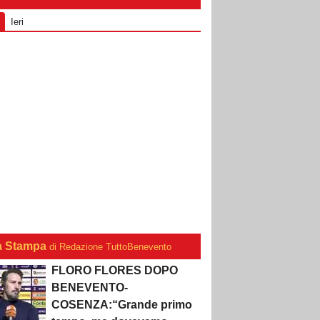
Ieri
a Stampa
di Redazione TuttoBenevento
FLORO FLORES DOPO
BENEVENTO-
COSENZA:“Grande primo