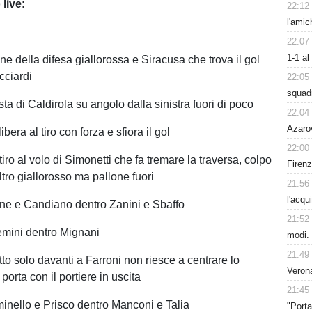
 live:
22:12
l'amic
22:07
1-1 al
one della difesa giallorossa e Siracusa che trova il gol
cciardi
22:05
squad
sta di Caldirola su angolo dalla sinistra fuori di poco
22:04
Azarov
ibera al tiro con forza e sfiora il gol
22:00
tiro al volo di Simonetti che fa tremare la traversa, colpo
Firen
altro giallorosso ma pallone fuori
21:56
l'acqu
ne e Candiano dentro Zanini e Sbaffo
21:52
emini dentro Mignani
modi.
21:49
to solo davanti a Farroni non riesce a centrare lo
Verona
porta con il portiere in uscita
21:45
inello e Prisco dentro Manconi e Talia
"Porta