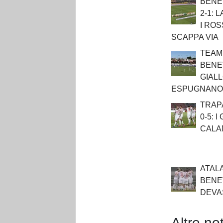
BENE
2-1: 
I RO
SCAPPA VIA
TEAM
BENEV
GIAL
ESPUGNANO
TRAP
0-5: 
CALA
ATAL
BENE
DEVA
Altre not