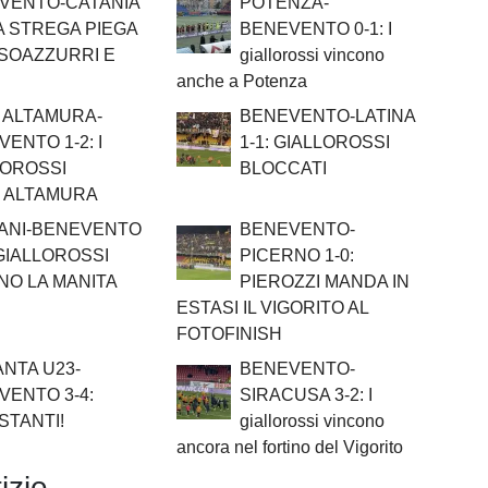
VENTO-CATANIA
POTENZA-
LA STREGA PIEGA
BENEVENTO 0-1: I
SSOAZZURRI E
giallorossi vincono
anche a Potenza
 ALTAMURA-
BENEVENTO-LATINA
ENTO 1-2: I
1-1: GIALLOROSSI
LOROSSI
BLOCCATI
 ALTAMURA
ANI-BENEVENTO
BENEVENTO-
I GIALLOROSSI
PICERNO 1-0:
NO LA MANITA
PIEROZZI MANDA IN
ESTASI IL VIGORITO AL
FOTOFINISH
ANTA U23-
BENEVENTO-
VENTO 3-4:
SIRACUSA 3-2: I
STANTI!
giallorossi vincono
ancora nel fortino del Vigorito
izie