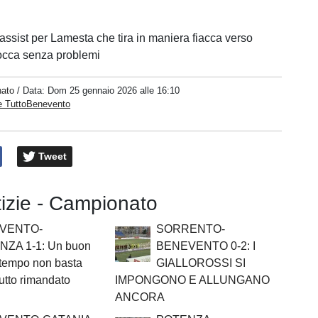
assist per Lamesta che tira in maniera fiacca verso
locca senza problemi
ato
/ Data:
Dom 25 gennaio 2026 alle 16:10
e TuttoBenevento
Tweet
tizie - Campionato
VENTO-
SORRENTO-
ZA 1-1: Un buon
BENEVENTO 0-2: I
 tempo non basta
GIALLOROSSI SI
 tutto rimandato
IMPONGONO E ALLUNGANO
ANCORA