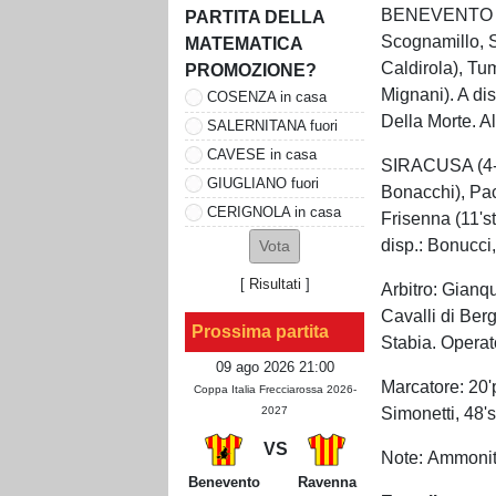
BENEVENTO (4-
PARTITA DELLA
Scognamillo, Sa
MATEMATICA
Caldirola), Tu
PROMOZIONE?
Mignani). A dis
COSENZA in casa
Della Morte. Al
SALERNITANA fuori
CAVESE in casa
SIRACUSA (4-3-
GIUGLIANO fuori
Bonacchi), Pacc
CERIGNOLA in casa
Frisenna (11'st
disp.: Bonucci, 
[
Risultati
]
Arbitro: Gianqu
Cavalli di Ber
Prossima partita
Stabia. Opera
09 ago 2026 21:00
Marcatore: 20'p
Coppa Italia Frecciarossa 2026-
Simonetti, 48'
2027
VS
Note: Ammonito
Benevento
Ravenna