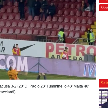
Oggi
Sal
cusa 3-2 (20’ Di Paolo 23’ Tumminello 43’ Maita 46’
Pacciardi)