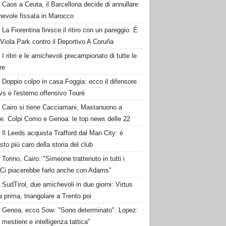
Caos a Ceuta, il Barcellona decide di annullare
hevole fissata in Marocco
La Fiorentina finisce il ritiro con un pareggio. È
 Viola Park contro il Deportivo A Coruña
I ritiri e le amichevoli precampionato di tutte le
re
Doppio colpo in casa Foggia: ecco il difensore
s e l'esterno offensivo Tourè
Cairo si tiene Cacciamani, Mastanuono a
ze. Colpi Como e Genoa: le top news delle 22
Il Leeds acquista Trafford dal Man City: è
isto più caro della storia del club
Torino, Cairo: "Simeone trattenuto in tutti i
 Ci piacerebbe farlo anche con Adams"
SudTirol, due amichevoli in due giorni: Virtus
 prima, triangolare a Trento poi
Genoa, ecco Sow: "Sono determinato". Lopez:
 mestiere e intelligenza tattica"