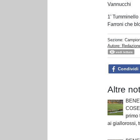
Vannucchi
1’ Tumminello 
Farroni che b
Sezione:
Campion
Autore: Redazion
vedi letture
Condividi
Altre no
BENE
COSEN
primo
ai giallorossi,