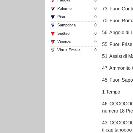
Padova
0
73’ Fuori Conti
Palermo
0
Pisa
0
70’ Fuori Roma
Sampdoria
0
56’ Angolo di 
Südtirol
0
Vicenza
0
55’ Fuori Fris
Virtus Entella
0
51’ Assist di M
47’ Ammonito C
45’ Fuori Sapo
1 Tempo
46’ GOOOOOO
numero 18 Pierlu
43’ GOOOOOOO
il capitanoooo