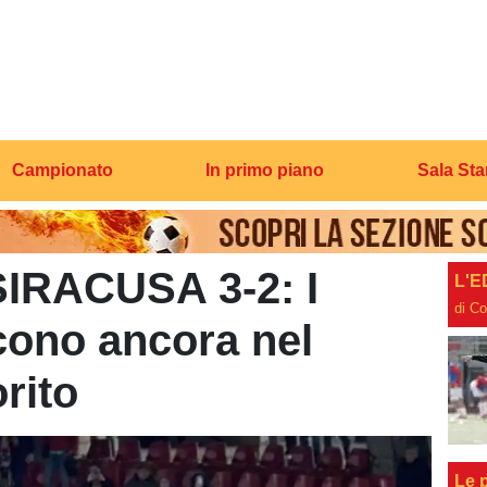
Campionato
In primo piano
Sala St
RACUSA 3-2: I
L'E
di C
ncono ancora nel
orito
Le p