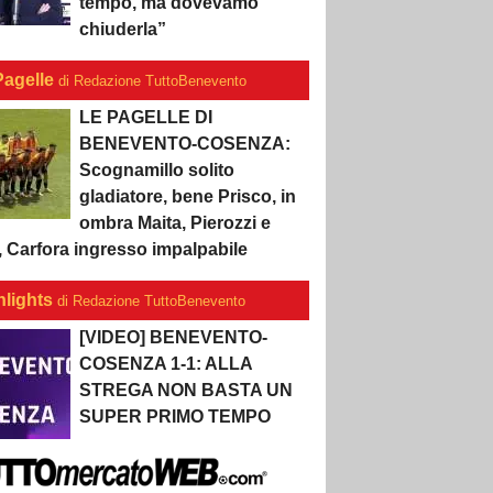
tempo, ma dovevamo
chiuderla”
Pagelle
di Redazione TuttoBenevento
LE PAGELLE DI
BENEVENTO-COSENZA:
Scognamillo solito
gladiatore, bene Prisco, in
ombra Maita, Pierozzi e
, Carfora ingresso impalpabile
hlights
di Redazione TuttoBenevento
[VIDEO] BENEVENTO-
COSENZA 1-1: ALLA
STREGA NON BASTA UN
SUPER PRIMO TEMPO