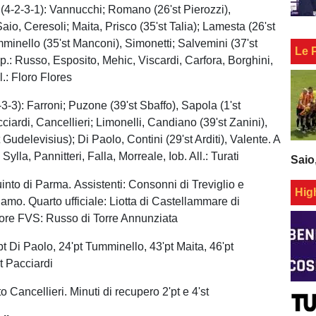
2-3-1): Vannucchi; Romano (26'st Pierozzi),
io, Ceresoli; Maita, Prisco (35'st Talia); Lamesta (26'st
mminello (35'st Manconi), Simonetti; Salvemini (37'st
Le 
p.: Russo, Esposito, Mehic, Viscardi, Carfora, Borghini,
l.: Floro Flores
3): Farroni; Puzone (39'st Sbaffo), Sapola (1'st
iardi, Cancellieri; Limonelli, Candiano (39'st Zanini),
 Gudelevisius); Di Paolo, Contini (29'st Arditi), Valente. A
Sylla, Pannitteri, Falla, Morreale, Iob. All.: Turati
Saio
into di Parma. Assistenti: Consonni di Treviglio e
Hig
gamo. Quarto ufficiale: Liotta di Castellammare di
tore FVS: Russo di Torre Annunziata
t Di Paolo, 24'pt Tumminello, 43'pt Maita, 46'pt
st Pacciardi
 Cancellieri. Minuti di recupero 2'pt e 4'st