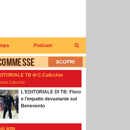
ampa
Podcast
DITORIALE TB di C.Calicchio
osimo Calicchio
L'EDITORIALE DI TB: Floro
e l'impatto devastante sul
Benevento
iù lette