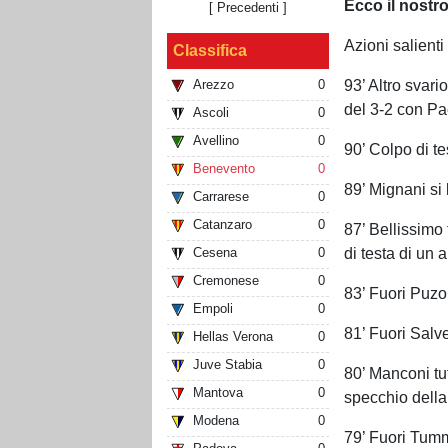
Ecco il nostro
[ Precedenti ]
Azioni salienti
Classifica
93’ Altro svari
Arezzo
0
del 3-2 con Pa
Ascoli
0
Avellino
0
90’ Colpo di te
Benevento
0
89’ Mignani si l
Carrarese
0
Catanzaro
0
87’ Bellissimo 
di testa di un 
Cesena
0
Cremonese
0
83’ Fuori Puzo
Empoli
0
81’ Fuori Salv
Hellas Verona
0
Juve Stabia
0
80’ Manconi tut
Mantova
0
specchio della 
Modena
0
79’ Fuori Tumm