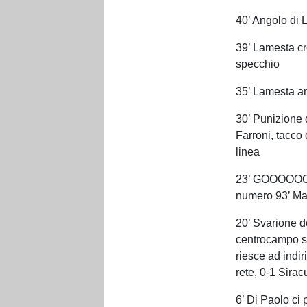
40’ Angolo di 
39’ Lamesta cr
specchio
35’ Lamesta an
30’ Punizione 
Farroni, tacco
linea
23’ GOOOOOO
numero 93’ Ma
20’ Svarione d
centrocampo su
riesce ad indir
rete, 0-1 Sira
6’ Di Paolo ci p