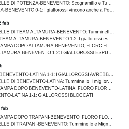
POTENZA-BENEVENTO: Scognamillo e Tumminello sempre al top. buono l'esordio di Celia
BENEVENTO 0-1: I giallorossi vincono anche a Potenza
 feb
EAM ALTAMURA-BENEVENTO: Tumminello e Prisco i migliori, Ceresoli e Salvemini in difficoltà
AM ALTAMURA-BENEVENTO 1-2: I giallorossi espugnano anche Altamura
PO ALTAMURA-BENEVENTO, FLORO FLORES:"Dobbiamo migliorare e non subire più gol così”
AMURA-BENEVENTO 1-2: I GIALLOROSSI ESPUGNANO ALTAMURA
eb
NEVENTO-LATINA 1-1: I GIALLOROSSI AVREBBERO MERITATO DI PIU'
I BENEVENTO-LATINA: Tumminello il migliore in campo, male Kouan all'esordio
NEVENTO-LATINA, FLORO FLORES:"Sono arrabbiato ma allo stesso tempo felice perchè la squadra di è espressa bene"
NTO-LATINA 1-1: GIALLOROSSI BLOCCATI
 feb
PO TRAPANI-BENEVENTO, FLORO FLORES:"In questa rosa ho sempre l’imbarazzo della scelta"
PANI-BENEVENTO: Tumminello e Mignani goleador, bene Lamesta e Scognamillo, Carfora non riesce ad incidere