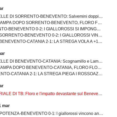
ar
 SORRENTO-BENEVENTO: Salvemini doppietta, Scognamillo sempre al top, bene Caldirola
SORRENTO-BENEVENTO, FLORO FLORES:"I ragazzi hanno dimostrato ancora una volta di essere sul pezzo"
ENEVENTO 0-2: I GIALLOROSSI SI IMPONGONO E ALLUNGANO ANCORA
RENTO-BENEVENTO 0-2: I GIALLOROSSI VINCONO E CONTINUANO AD ALLUNGARE
 BENEVENTO-CATANIA 2-1: LA STREGA VOLA A +10
mar
E DI BENEVENTO-CATANIA: Scognamillo e Lamesta i migliori
O BENEVENTO-CATANIA, FLORO FLORES:"Mancano 8 partite e adesso inizia il momento più difficile"
-CATANIA 2-1: LA STREGA PIEGA I ROSSOAZZURRI E SCAPPA VIA
ar
ALE DI TB: Floro e l'impatto devastante sul Benevento
1 mar
OTENZA-BENEVENTO 0-1: I giallorossi vincono anche a Potenza