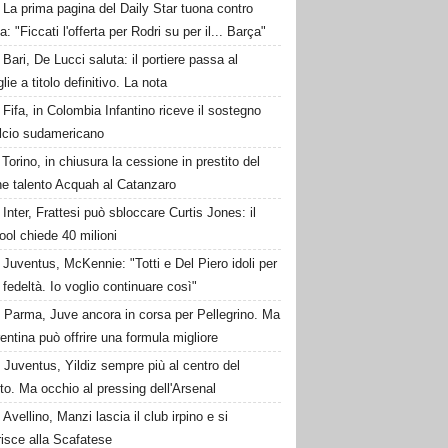
La prima pagina del Daily Star tuona contro
a: "Ficcati l'offerta per Rodri su per il... Barça"
Bari, De Lucci saluta: il portiere passa al
lie a titolo definitivo. La nota
Fifa, in Colombia Infantino riceve il sostegno
alcio sudamericano
Torino, in chiusura la cessione in prestito del
ne talento Acquah al Catanzaro
Inter, Frattesi può sbloccare Curtis Jones: il
ool chiede 40 milioni
Juventus, McKennie: "Totti e Del Piero idoli per
o fedeltà. Io voglio continuare così"
Parma, Juve ancora in corsa per Pellegrino. Ma
rentina può offrire una formula migliore
Juventus, Yildiz sempre più al centro del
to. Ma occhio al pressing dell'Arsenal
Avellino, Manzi lascia il club irpino e si
risce alla Scafatese