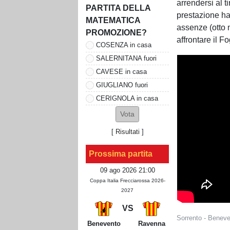
arrendersi al t
PARTITA DELLA
prestazione ha
MATEMATICA
assenze (otto 
PROMOZIONE?
affrontare il F
COSENZA in casa
SALERNITANA fuori
CAVESE in casa
GIUGLIANO fuori
CERIGNOLA in casa
[
Risultati
]
Prossima partita
09 ago 2026 21:00
Coppa Italia Frecciarossa 2026-
2027
VS
Sorrento - Beneve
Benevento
Ravenna