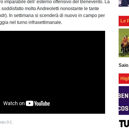
iro imparabile dell' esterno offensivo del Benevento. La
 soddisfatto molto Andreoletti nonostante le tante
ndr). In settimana si scenderà di nuovo in campo per
Le 
oggia nel turno infrasettimanale.
Saio
Hig
nto 0-1