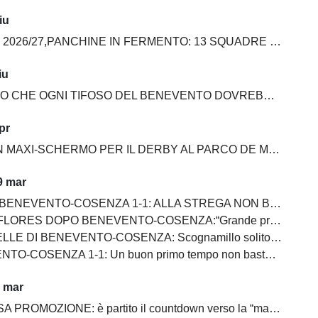
iu
6/27,PANCHINE IN FERMENTO: 13 SQUADRE SU 20 ANCORA SENZA ALLENATORE
iu
E OGNI TIFOSO DEL BENEVENTO DOVREBBE AVERE NELLA PROPRIA COLLEZIONE
pr
MAXI-SCHERMO PER IL DERBY AL PARCO DE MITA
9 mar
NEVENTO-COSENZA 1-1: ALLA STREGA NON BASTA UN SUPER PRIMO TEMPO
S DOPO BENEVENTO-COSENZA:“Grande primo tempo, ma dovevamo chiuderla”
ENTO-COSENZA: Scognamillo solito gladiatore, bene Prisco, in ombra Maita, Pierozzi e Saio, Carfora ingresso impalpabile
SENZA 1-1: Un buon primo tempo non basta ai giallorossi, tutto rimandato
1 mar
PROMOZIONE: è partito il countdown verso la “matematica”