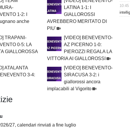
O] TEAM
[VIDEO] BENEVENTO-
10:45
MURA-
LATINA 1-1: I
intell
ENTO 1-2: I
GIALLOROSSI
spugnano anche
AVREBBERO MERITATO DI
PIU'
O] TRAPANI-
[VIDEO] BENEVENTO-
ENTO 0-5: LA
AZ PICERNO 1-0:
TA GIALLOROSSA
PIEROZZI REGALA LA
VITTORIA AI GIALLOROSSI
O] ATALANTA
[VIDEO] BENEVENTO-
BENEVENTO 3-4:
SIRACUSA 3-2: i
giallorossi ancora
implacabili al Vigorito
izie
iu
026/27, calendari rinviati a fine luglio