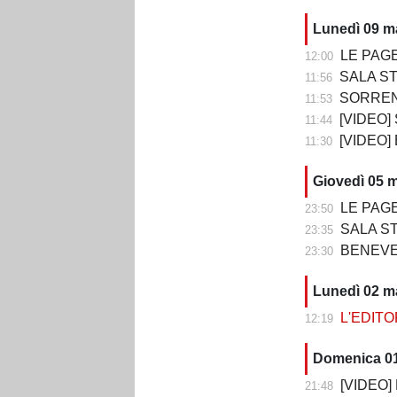
Lunedì 09 m
LE PAGELLE DI
12:00
SALA STAMPA DOPO 
11:56
SORRENTO-B
11:53
[VIDEO] SOR
11:44
[VIDEO]
11:30
Giovedì 05 
LE PAGELL
23:50
SALA STAMPA DOP
23:35
BENEVENTO
23:30
Lunedì 02 m
L'EDITORI
12:19
Domenica 0
[VIDEO] P
21:48