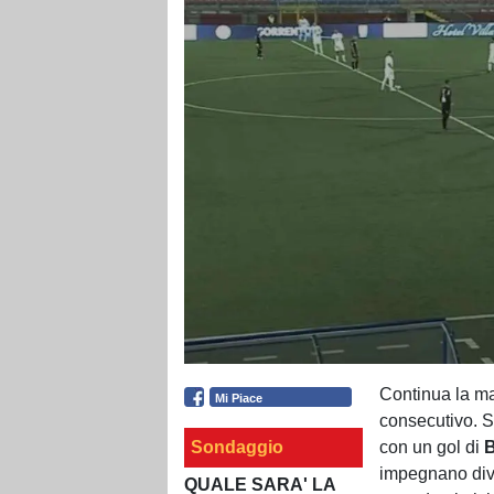
Continua la mar
Mi Piace
consecutivo. S
Sondaggio
con un gol di
B
impegnano dive
QUALE SARA' LA