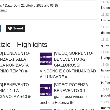
11:26
ts
/ Data:
Dom 22 ottobre 2023 alle 06:15
Laport
onato
11:22
Bisceg
11:17
Tweet
del c
11:11
izie - Highlights
giova
11:06
EO] BENEVENTO-
[VIDEO] SORRENTO-
Liverp
ZA 1-1: ALLA
BENEVENTO 0-2: I
11:00
GA NON BASTA
GIALLOROSSI
la lor
RIMO TEMPO
VINCONO E CONTINUANO AD
ALLUNGARE
10:56
la Fio
EO] BENEVENTO-
[VIDEO] POTENZA-
10:52
IA 2-1: LA
BENEVENTO 0-1: I
proget
A VOLA A +10
giallorossi vincono
10:49
anche a Potenza
trasfe