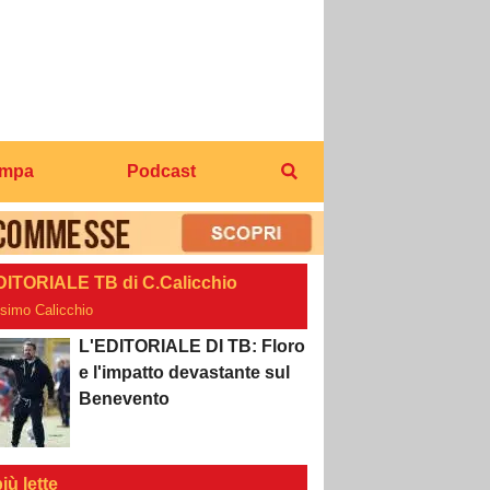
ampa
Podcast
DITORIALE TB di C.Calicchio
osimo Calicchio
L'EDITORIALE DI TB: Floro
e l'impatto devastante sul
Benevento
iù lette