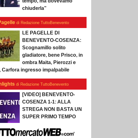
tempo, ma dovevamo
chiuderla”
Pagelle
di Redazione TuttoBenevento
LE PAGELLE DI
BENEVENTO-COSENZA:
Scognamillo solito
gladiatore, bene Prisco, in
ombra Maita, Pierozzi e
, Carfora ingresso impalpabile
hlights
di Redazione TuttoBenevento
[VIDEO] BENEVENTO-
COSENZA 1-1: ALLA
STREGA NON BASTA UN
SUPER PRIMO TEMPO