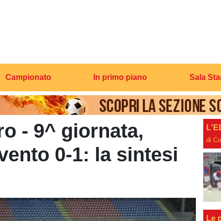
Campionato
In primo piano
Sala St
o - 9^ giornata,
L'E
di C
ento 0-1: la sintesi
Le p