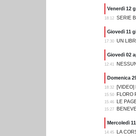
Venerdì 12 g
SERIE B 202
18:12
Giovedì 11 g
UN LIBRO CH
17:30
Giovedì 02 a
NESSUN 
12:41
Domenica 2
[VIDEO] BE
18:32
FLORO FLORE
15:50
LE PAGELLE DI BENEV
15:46
BENEVENTO-CO
15:27
Mercoledì 1
LA CORSA 
14:45