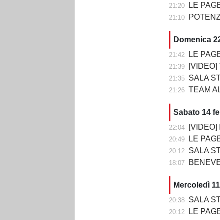
LE PAGELLE DI 
21:20
POTENZA-
21:10
Domenica 22
LE PAGELLE DI T
21:42
[VIDEO] TE
21:39
SALA STAMPA DO
21:35
TEAM ALT
21:26
Sabato 14 f
[VIDEO] BE
22:04
LE PAGELLE D
20:49
SALA STAMPA DOPO BE
20:12
BENEVE
18:07
Mercoledì 11
SALA STAMPA DO
20:38
LE PAGELLE DI TRA
20:12