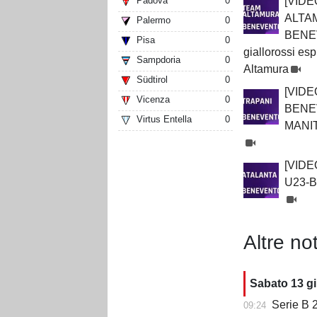
[VIDE
Padova
0
ALTA
Palermo
0
BENEV
Pisa
0
giallorossi e
Sampdoria
0
Altamura
Südtirol
0
[VIDE
Vicenza
0
BENEV
Virtus Entella
0
MANI
[VIDE
U23-
Altre not
Sabato 13 g
Serie B 2
09:24