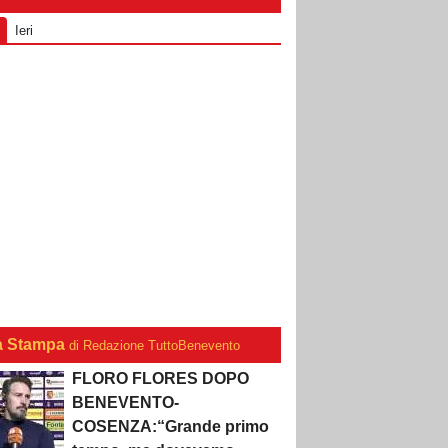
Ieri
a Stampa
di Redazione TuttoBenevento
FLORO FLORES DOPO
BENEVENTO-
COSENZA:“Grande primo