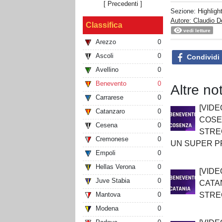
[ Precedenti ]
Sezione:
Highligh
Autore: Claudio D
Classifica
vedi letture
Arezzo
0
Ascoli
0
Condividi
Avellino
0
Benevento
0
Altre not
Carrarese
0
[VID
Catanzaro
0
COSEN
Cesena
0
STRE
Cremonese
0
UN SUPER P
Empoli
0
Hellas Verona
0
[VID
Juve Stabia
0
CATAN
STREG
Mantova
0
Modena
0