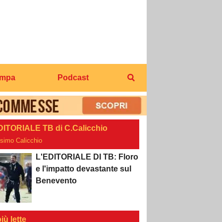
ampa
Podcast
DITORIALE TB di C.Calicchio
osimo Calicchio
L'EDITORIALE DI TB: Floro
e l'impatto devastante sul
Benevento
iù lette