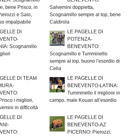
re, bene Prisco, in
Salvemini doppietta,
ierozzi e Saio,
Scognamillo sempre al top, bene
so impalpabile
Caldirola
GELLE DI
LE PAGELLE DI
VENTO-
POTENZA-
IA: Scognamillo
BENEVENTO:
liori
Scognamillo e Tumminello
sempre al top. buono l'esordio di
Celia
AGELLE DI TEAM
LE PAGELLE DI
MURA-
BENEVENTO-LATINA:
VENTO:
Tumminello il migliore in
isco i migliori,
campo, male Kouan all'esordio
emini in difficoltà
GELLE DI
LE PAGELLE DI
ANI-
BENEVENTO-AZ
VENTO:
PICERNO: Pierozzi,