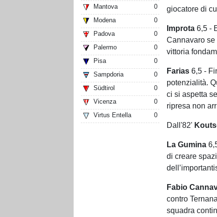
Mantova
0
giocatore di c
Modena
0
Improta
6,5 - E
Padova
0
Cannavaro se n
Palermo
0
vittoria fondam
Pisa
0
Farias
6,5 - Fi
Sampdoria
0
potenzialità. 
Südtirol
0
ci si aspetta 
Vicenza
0
ripresa non arr
Virtus Entella
0
Dall'82'
Kouts
La Gumina
6,5
di creare spazi
dell’important
Fabio Canna
contro Ternana
squadra contin