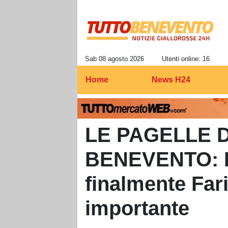
Sab 08 agosto 2026
Utenti online: 16
Home
News H24
LE PAGELLE D
BENEVENTO: Le
finalmente Far
importante