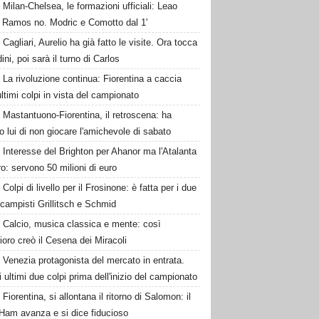
Milan-Chelsea, le formazioni ufficiali: Leao
, Ramos no. Modric e Comotto dal 1'
Cagliari, Aurelio ha già fatto le visite. Ora tocca
ini, poi sarà il turno di Carlos
La rivoluzione continua: Fiorentina a caccia
ultimi colpi in vista del campionato
Mastantuono-Fiorentina, il retroscena: ha
o lui di non giocare l'amichevole di sabato
Interesse del Brighton per Ahanor ma l'Atalanta
o: servono 50 milioni di euro
Colpi di livello per il Frosinone: è fatta per i due
campisti Grillitsch e Schmid
Calcio, musica classica e mente: così
oro creò il Cesena dei Miracoli
Venezia protagonista del mercato in entrata.
i ultimi due colpi prima dell'inizio del campionato
Fiorentina, si allontana il ritorno di Salomon: il
Ham avanza e si dice fiducioso