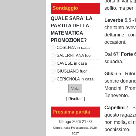
porta in vantag
Sondaggio
soffio, ma per 
QUALE SARA' LA
Leverbe
6,5 - 
PARTITA DELLA
che tanto avev
MATEMATICA
dettami e i con
PROMOZIONE?
occasioni.
COSENZA in casa
Dal 67'
Forte
6
SALERNITANA fuori
squadra.
CAVESE in casa
GIUGLIANO fuori
Glik
6,5 - Ritor
CERIGNOLA in casa
sentire donando
Moncini. Pront
Benevento.
[
Risultati
]
Capellini
7 - S
Prossima partita
questo ragazzo
09 ago 2026 21:00
non molla, ci r
Coppa Italia Frecciarossa 2026-
pochissimo.
2027