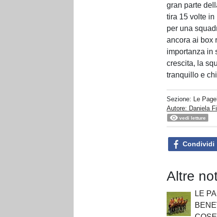
gran parte dell
tira 15 volte 
per una squadr
ancora ai box 
importanza in s
crescita, la s
tranquillo e ch
Sezione:
Le Pagel
Autore: Daniela Fi
vedi letture
Condividi
Altre no
LE PA
BENE
COSEN