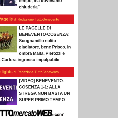
tempo, ma dovevamo
chiuderla”
Pagelle
di Redazione TuttoBenevento
LE PAGELLE DI
BENEVENTO-COSENZA:
Scognamillo solito
gladiatore, bene Prisco, in
ombra Maita, Pierozzi e
, Carfora ingresso impalpabile
hlights
di Redazione TuttoBenevento
[VIDEO] BENEVENTO-
COSENZA 1-1: ALLA
STREGA NON BASTA UN
SUPER PRIMO TEMPO