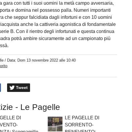
a gara con tutti i suoi uomini la metà campo avversaria,
in porta e domina nel possesso palla. Numeri importanti
a che seppur falcidiata dagli infortuni e con 10 uomini
riacquista anche la cattiveria agonistica di fondamentale
erie B. Con il rientro degli infortunati e questa continua
quadra potrà ambire sicuramente ad un campionato più
issà.
le
/ Data:
Dom 13 novembre 2022 alle 10:40
orito
Tweet
tizie - Le Pagelle
GELLE DI
LE PAGELLE DI
VENTO-
SORRENTO-
ZA: Scognamillo
BENEVENTO: