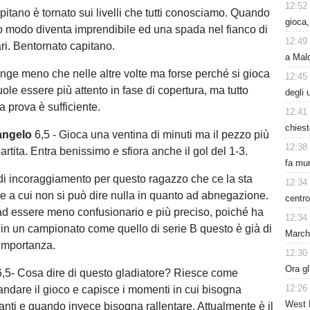
12:52
apitano è tornato sui livelli che tutti conosciamo. Quando
gioca
o modo diventa imprendibile ed una spada nel fianco di
12:49
sari. Bentornato capitano.
a Mald
nge meno che nelle altre volte ma forse perché si gioca
12:45
vuole essere più attento in fase di copertura, ma tutto
degli 
 prova è sufficiente.
12:41
chiest
angelo
6,5 - Gioca una ventina di minuti ma il pezzo più
12:38
artita. Entra benissimo e sfiora anche il gol del 1-3.
fa mur
di incoraggiamento per questo ragazzo che ce la sta
12:34
 e a cui non si può dire nulla in quanto ad abnegazione.
centro
ad essere meno confusionario e più preciso, poiché ha
12:34
in un campionato come quello di serie B questo è già di
Marchi
importanza.
12:30
Ora gl
,5- Cosa dire di questo gladiatore? Riesce come
12:26
dare il gioco e capisce i momenti in cui bisogna
West 
nti e quando invece bisogna rallentare. Attualmente è il