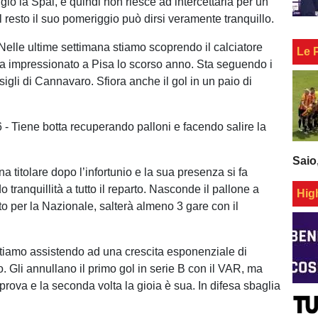
gio la Spal, e quindi non riesce ad intercettarla per un
il resto il suo pomeriggio può dirsi veramente tranquillo.
Nelle ultime settimana stiamo scoprendo il calciatore
Le 
a impressionato a Pisa lo scorso anno. Sta seguendo i
sigli di Cannavaro. Sfiora anche il gol in un paio di
 - Tiene botta recuperando palloni e facendo salire la
Saio
na titolare dopo l’infortunio e la sua presenza si fa
 tranquillità a tutto il reparto. Nasconde il pallone a
Hig
o per la Nazionale, salterà almeno 3 gare con il
tiamo assistendo ad una crescita esponenziale di
. Gli annullano il primo gol in serie B con il VAR, ma
iprova e la seconda volta la gioia è sua. In difesa sbaglia