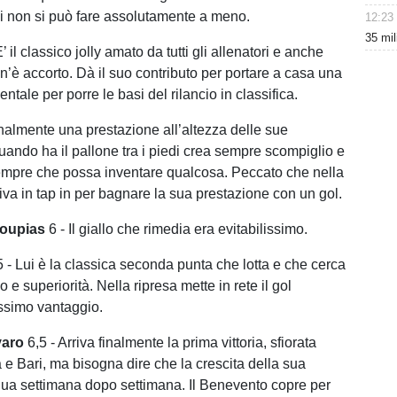
ui non si può fare assolutamente a meno.
12:23
35 mil
’ il classico jolly amato da tutti gli allenatori e anche
’è accorto. Dà il suo contributo per portare a casa una
entale per porre le basi del rilancio in classifica.
nalmente una prestazione all’altezza delle sue
Quando ha il pallone tra i piedi crea sempre scompiglio e
sempre che possa inventare qualcosa. Peccato che nella
iva in tap in per bagnare la sua prestazione con un gol.
oupias
6 - Il giallo che rimedia era evitabilissimo.
 - Lui è la classica seconda punta che lotta e che cerca
o e superiorità. Nella ripresa mette in rete il gol
issimo vantaggio.
varo
6,5 - Arriva finalmente la prima vittoria, sfiorata
 e Bari, ma bisogna dire che la crescita della sua
ua settimana dopo settimana. Il Benevento copre per