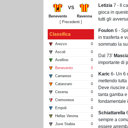
Letizia
7 - Il c
VS
gioca in quest
Benevento
Ravenna
tutti gli avver
[ Precedenti ]
Foulon
6 - Spi
Classifica
in trasferta e 
sommato la sua
Arezzo
0
Ascoli
0
Dal 73'
Masci
Avellino
0
importante di p
Benevento
0
Karic
6- Un 6 
Carrarese
0
mettendo tutta
Catanzaro
0
Deve riuscire 
Cesena
0
tanta gamba e 
Cremonese
0
fondamentale 
Empoli
0
Schiattarella
6
Hellas Verona
0
sempre a coman
Juve Stabia
0
essere arremba