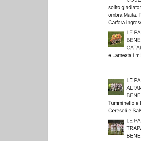
solito gladiato
ombra Maita, P
Carfora ingres
LE PA
BENE
CATAN
e Lamesta i mig
LE P
ALTA
BENE
Tumminello e Pr
Ceresoli e Salv
LE PA
TRAP
BENE