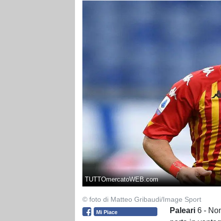
TUTTOmercatoWEB.com
© foto di Matteo Gribaudi/Image Sport
Paleari
6 - Non
Mi Piace