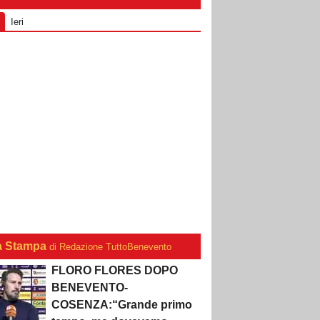
Ieri
a Stampa
di Redazione TuttoBenevento
FLORO FLORES DOPO
BENEVENTO-
COSENZA:“Grande primo