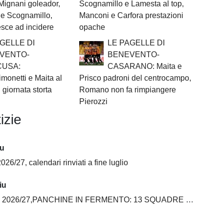
Mignani goleador,
Scognamillo e Lamesta al top,
e Scognamillo,
Manconi e Carfora prestazioni
esce ad incidere
opache
GELLE DI
LE PAGELLE DI
VENTO-
BENEVENTO-
CUSA:
CASARANO: Maita e
monetti e Maita al
Prisco padroni del centrocampo,
 giornata storta
Romano non fa rimpiangere
Pierozzi
izie
iu
026/27, calendari rinviati a fine luglio
iu
6/27,PANCHINE IN FERMENTO: 13 SQUADRE SU 20 ANCORA SENZA ALLENATORE