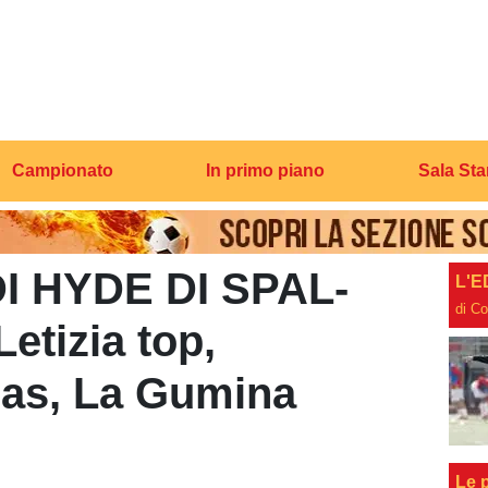
Campionato
In primo piano
Sala St
I HYDE DI SPAL-
L'E
di C
tizia top,
ias, La Gumina
Le p