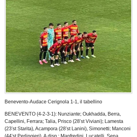
Benevento-Audace Cerignola 1-1, il tabellino
BENEVENTO (4-2-3-1): Nunziante; Oukhadda, Berra,
Capellini, Ferrara; Talia, Prisco (28'st Viviani); Lamesta
(23'st Starita), Acampora (28'st Lanini), Simonetti; Manconi
(44'st Perlingieri). A disp.: Manfredini, Lucatelli, Sena,