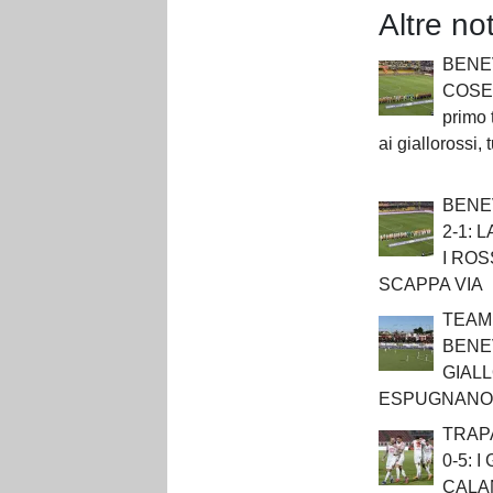
Altre no
BENE
COSEN
primo
ai giallorossi,
BENE
2-1: 
I RO
SCAPPA VIA
TEAM
BENEV
GIAL
ESPUGNANO
TRAP
0-5: 
CALA