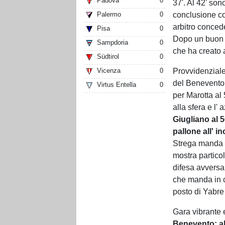
Padova
0
37'. Al 42' son
conclusione co
Palermo
0
arbitro conced
Pisa
0
Dopo un buon a
Sampdoria
0
che ha creato a
Südtirol
0
Provvidenziale
Vicenza
0
del Benevento 
Virtus Entella
0
per Marotta al
alla sfera e l'
Giugliano al 5
pallone all' in
Strega manda i
mostra partico
difesa avversar
che manda in 
posto di Yabre 
Gara vibrante
Benevento: al