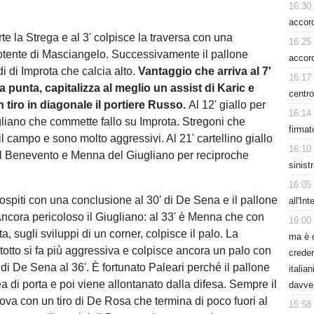
16:30
accord
rte la Strega e al 3' colpisce la traversa con una
16:25
tente di Masciangelo. Successivamente il pallone
accor
i di Improta che calcia alto.
Vantaggio che arriva al 7'
16:17
a punta, capitalizza al meglio un assist di Karic e
centro
tiro in diagonale il portiere Russo.
Al 12' giallo per
16:14
liano che commette fallo su Improta. Stregoni che
firmat
l campo e sono molto aggressivi. Al 21' cartellino giallo
16:10
l Benevento e Menna del Giugliano per reciproche
sinist
16:05
 ospiti con una conclusione al 30' di De Sena e il pallone
all'In
 Ancora pericoloso il Giugliano: al 33' è Menna che con
16:00
ta, sugli sviluppi di un corner, colpisce il palo. La
ma è 
totto si fa più aggressiva e colpisce ancora un palo con
creder
di De Sena al 36'. È fortunato Paleari perché il pallone
italia
ea di porta e poi viene allontanato dalla difesa. Sempre il
davve
rova con un tiro di De Rosa che termina di poco fuori al
15:58