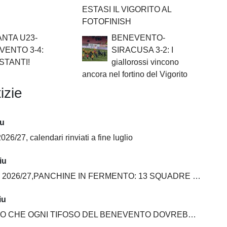
ESTASI IL VIGORITO AL
FOTOFINISH
ANTA U23-
BENEVENTO-
VENTO 3-4:
SIRACUSA 3-2: I
STANTI!
giallorossi vincono
ancora nel fortino del Vigorito
izie
iu
026/27, calendari rinviati a fine luglio
iu
6/27,PANCHINE IN FERMENTO: 13 SQUADRE SU 20 ANCORA SENZA ALLENATORE
iu
E OGNI TIFOSO DEL BENEVENTO DOVREBBE AVERE NELLA PROPRIA COLLEZIONE