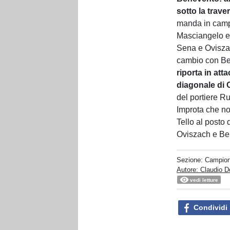
sotto la trave
manda in campo
Masciangelo e 
Sena e Oviszach
cambio con Ber
riporta in atta
diagonale di 
del portiere Ru
Improta che no
Tello al posto 
Oviszach e Be
Sezione:
Campion
Autore: Claudio D
vedi letture
Condividi