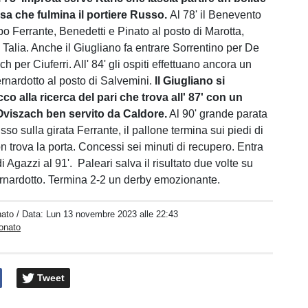
rsa che fulmina il portiere Russo.
Al 78' il Benevento
 Ferrante, Benedetti e Pinato al posto di Marotta,
Talia. Anche il Giugliano fa entrare Sorrentino per De
 per Ciuferri. All' 84' gli ospiti effettuano ancora un
nardotto al posto di Salvemini.
Il Giugliano si
cco alla ricerca del pari che trova all' 87' con un
Oviszach ben servito da Caldore.
Al 90' grande parata
sso sulla girata Ferrante, il pallone termina sui piedi di
n trova la porta. Concessi sei minuti di recupero. Entra
di Agazzi al 91'. Paleari salva il risultato due volte su
rnardotto. Termina 2-2 un derby emozionante.
ato
/ Data:
Lun 13 novembre 2023 alle 22:43
onato
Tweet