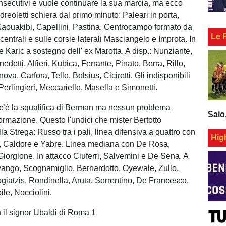
 consecutivi e vuole continuare la sua marcia, ma ecco
dreoletti schiera dal primo minuto: Paleari in porta,
Kaouakibi, Capellini, Pastina. Centrocampo formato da
Le 
centrali e sulle corsie laterali Masciangelo e Improta. In
e Karic a sostegno dell' ex Marotta. A disp.: Nunziante,
edetti, Alfieri, Kubica, Ferrante, Pinato, Berra, Rillo,
nova, Carfora, Tello, Bolsius, Ciciretti. Gli indisponibili
Perlingieri, Meccariello, Masella e Simonetti.
c’è la squalifica di Berman ma nessun problema
Saio
formazione. Questo l'undici che mister Bertotto
a Strega: Russo tra i pali, linea difensiva a quattro con
Hig
, Caldore e Yabre. Linea mediana con De Rosa,
iorgione. In attacco Ciuferri, Salvemini e De Sena. A
Eyango, Scognamiglio, Bernardotto, Oyewale, Zullo,
giatzis, Rondinella, Aruta, Sorrentino, De Francesco,
le, Nocciolini.
h il signor Ubaldi di Roma 1