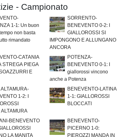
tizie - Campionato
VENTO-
SORRENTO-
ZA 1-1: Un buon
BENEVENTO 0-2: I
 tempo non basta
GIALLOROSSI SI
 tutto rimandato
IMPONGONO E ALLUNGANO
ANCORA
VENTO-CATANIA
POTENZA-
LA STREGA PIEGA
BENEVENTO 0-1: I
SSOAZZURRI E
giallorossi vincono
anche a Potenza
 ALTAMURA-
BENEVENTO-LATINA
ENTO 1-2: I
1-1: GIALLOROSSI
LOROSSI
BLOCCATI
 ALTAMURA
ANI-BENEVENTO
BENEVENTO-
I GIALLOROSSI
PICERNO 1-0:
NO LA MANITA
PIEROZZI MANDA IN