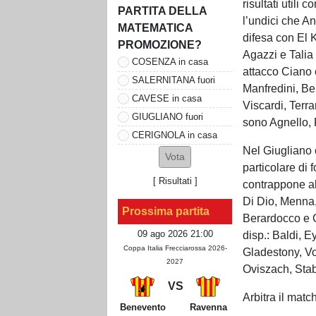
risultati utili
PARTITA DELLA
l’undici che An
MATEMATICA
difesa con El 
PROMOZIONE?
Agazzi e Talia 
COSENZA in casa
attacco Ciano 
SALERNITANA fuori
Manfredini, Ben
CAVESE in casa
Viscardi, Terra
GIUGLIANO fuori
sono Agnello, 
CERIGNOLA in casa
Nel Giugliano 
particolare di 
[
Risultati
]
contrappone all
Di Dio, Menna
Prossima partita
Berardocco e G
09 ago 2026 21:00
disp.: Baldi, 
Coppa Italia Frecciarossa 2026-
Gladestony, Vo
2027
Oviszach, Stabi
VS
Arbitra il matc
Benevento
Ravenna