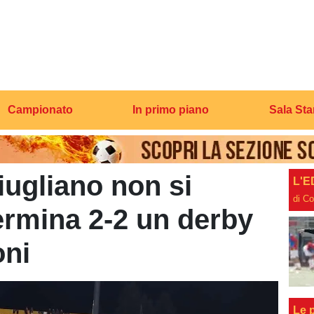
Campionato
In primo piano
Sala St
ugliano non si
L'E
di C
ermina 2-2 un derby
oni
Le p