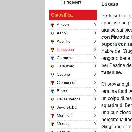
[ Precedenti ]
La gara
Classifica
Parte subito fo
conclusione po
Arezzo
0
giunge sui pied
Ascoli
0
con Marotta: l
Avellino
0
supera con un 
Benevento
0
Yabre del Giug
tengono bene i
Carrarese
0
per Pastina de
Catanzaro
0
trattenute.
Cesena
0
Cremonese
0
Ci provano gli
termina fuori.
Empoli
0
un colpo di tes
Hellas Verona
0
squadra di Ber
Juve Stabia
0
una punizione 
Mantova
0
percorre la lin
Modena
0
Giugliano ci p