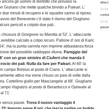
o ancora gli uomini di Bertotto che provano la
attacc
n Giuliano che mette qualche brivido a Paleari. L'
15:54
e due minuti di recupero e le squadre vanno al riposo.
contra
vvio del Benevento c'è stato il ritorno del Giugliano
15:52
lcuni pericoli e colpito due pali.
presen
 chiusura di Giorgione su Marotta al 52'. L' attaccante
avrebbe calciato a colpo sicuro. Pallone d' oro di Karic
 54', ma la punta sannita non imprime abbastanza forza
 azione del possibile raddoppio sfuma.
Pareggio del
6' con un gran sinistro di Ciuferri che manda il
crocio dei pali. Nulla da fare per Paleari.
Al 60' la
n campo Bolsius al posto di Ciano. L' attaccante si
larmente attivo ma viene chiuso un paio di volte dalla
ia. Cartellino giallo per Masciangelo al 68'. Giugliano
campo Vogiatzis al posto di Berardocco e Oyewale al
al 71'.
 e senza pause.
Trova il nuovo vantaggio il
 75' Improta serve Karic che lascia partire un bolide