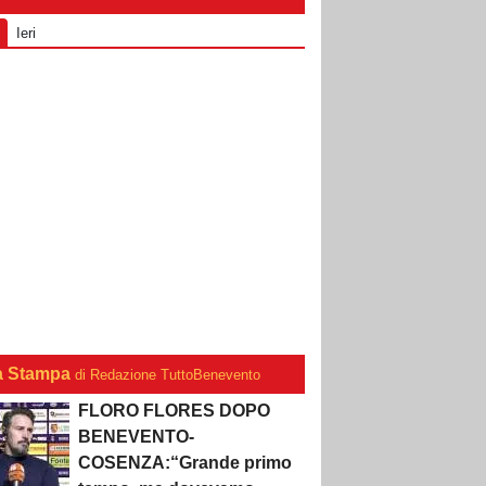
Ieri
a Stampa
di Redazione TuttoBenevento
FLORO FLORES DOPO
BENEVENTO-
COSENZA:“Grande primo