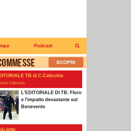
ampa
Podcast
DITORIALE TB di C.Calicchio
osimo Calicchio
L'EDITORIALE DI TB: Floro
e l'impatto devastante sul
Benevento
iù lette