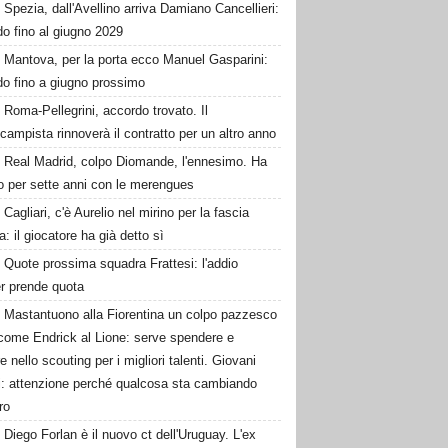
Spezia, dall'Avellino arriva Damiano Cancellieri:
o fino al giugno 2029
Mantova, per la porta ecco Manuel Gasparini:
do fino a giugno prossimo
Roma-Pellegrini, accordo trovato. Il
campista rinnoverà il contratto per un altro anno
Real Madrid, colpo Diomande, l'ennesimo. Ha
o per sette anni con le merengues
Cagliari, c'è Aurelio nel mirino per la fascia
ra: il giocatore ha già detto sì
Quote prossima squadra Frattesi: l'addio
ter prende quota
Mastantuono alla Fiorentina un colpo pazzesco
come Endrick al Lione: serve spendere e
e nello scouting per i migliori talenti. Giovani
ni: attenzione perché qualcosa sta cambiando
ro
Diego Forlan è il nuovo ct dell'Uruguay. L'ex