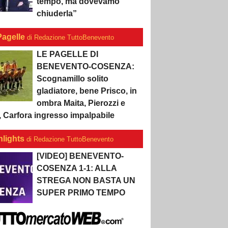
tempo, ma dovevamo
chiuderla”
Pagelle
di Redazione TuttoBenevento
LE PAGELLE DI
BENEVENTO-COSENZA:
Scognamillo solito
gladiatore, bene Prisco, in
ombra Maita, Pierozzi e
, Carfora ingresso impalpabile
hlights
di Redazione TuttoBenevento
[VIDEO] BENEVENTO-
COSENZA 1-1: ALLA
STREGA NON BASTA UN
SUPER PRIMO TEMPO