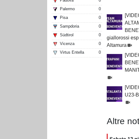
Padova
0
Palermo
0
[VIDE
Pisa
0
ALTA
Sampdoria
0
BENEV
Südtirol
0
giallorossi e
Vicenza
0
Altamura
Virtus Entella
0
[VIDE
BENEV
MANI
[VIDE
U23-
Altre not