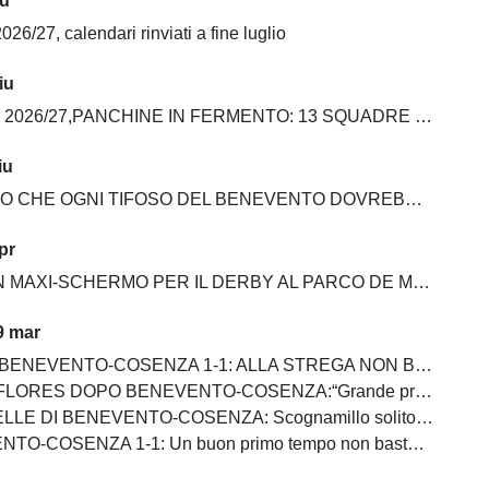
iu
026/27, calendari rinviati a fine luglio
iu
6/27,PANCHINE IN FERMENTO: 13 SQUADRE SU 20 ANCORA SENZA ALLENATORE
iu
E OGNI TIFOSO DEL BENEVENTO DOVREBBE AVERE NELLA PROPRIA COLLEZIONE
pr
MAXI-SCHERMO PER IL DERBY AL PARCO DE MITA
9 mar
NEVENTO-COSENZA 1-1: ALLA STREGA NON BASTA UN SUPER PRIMO TEMPO
S DOPO BENEVENTO-COSENZA:“Grande primo tempo, ma dovevamo chiuderla”
ENTO-COSENZA: Scognamillo solito gladiatore, bene Prisco, in ombra Maita, Pierozzi e Saio, Carfora ingresso impalpabile
SENZA 1-1: Un buon primo tempo non basta ai giallorossi, tutto rimandato