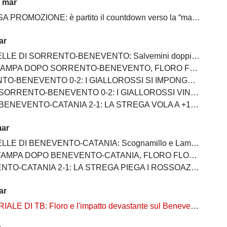
1 mar
PROMOZIONE: è partito il countdown verso la “matematica”
ar
 SORRENTO-BENEVENTO: Salvemini doppietta, Scognamillo sempre al top, bene Caldirola
SORRENTO-BENEVENTO, FLORO FLORES:"I ragazzi hanno dimostrato ancora una volta di essere sul pezzo"
ENEVENTO 0-2: I GIALLOROSSI SI IMPONGONO E ALLUNGANO ANCORA
RENTO-BENEVENTO 0-2: I GIALLOROSSI VINCONO E CONTINUANO AD ALLUNGARE
 BENEVENTO-CATANIA 2-1: LA STREGA VOLA A +10
mar
E DI BENEVENTO-CATANIA: Scognamillo e Lamesta i migliori
O BENEVENTO-CATANIA, FLORO FLORES:"Mancano 8 partite e adesso inizia il momento più difficile"
-CATANIA 2-1: LA STREGA PIEGA I ROSSOAZZURRI E SCAPPA VIA
ar
ALE DI TB: Floro e l'impatto devastante sul Benevento