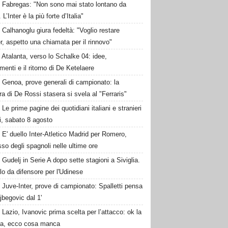
Fabregas: "Non sono mai stato lontano da
L’Inter è la più forte d’Italia"
Calhanoglu giura fedeltà: "Voglio restare
ter, aspetto una chiamata per il rinnovo"
Atalanta, verso lo Schalke 04: idee,
menti e il ritorno di De Ketelaere
Genoa, prove generali di campionato: la
a di De Rossi stasera si svela al "Ferraris"
Le prime pagine dei quotidiani italiani e stranieri
i, sabato 8 agosto
E' duello Inter-Atletico Madrid per Romero,
so degli spagnoli nelle ultime ore
Gudelj in Serie A dopo sette stagioni a Siviglia.
o da difensore per l'Udinese
Juve-Inter, prove di campionato: Spalletti pensa
jbegovic dal 1'
Lazio, Ivanovic prima scelta per l’attacco: ok la
la, ecco cosa manca