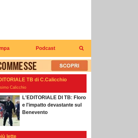
ampa
Podcast
DITORIALE TB di C.Calicchio
osimo Calicchio
L'EDITORIALE DI TB: Floro
e l'impatto devastante sul
Benevento
iù lette