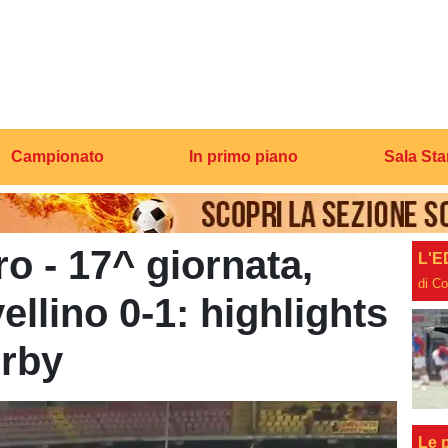
Campionato
In primo piano
Sala St
o - 17^ giornata,
L'E
di C
llino 0-1: highlights
erby
Le p