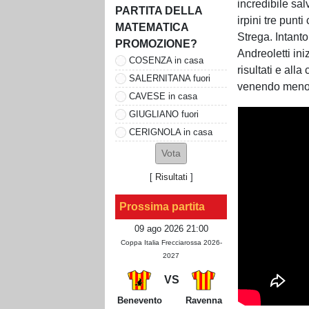
incredibile sal
PARTITA DELLA
irpini tre pun
MATEMATICA
Strega. Intanto
PROMOZIONE?
Andreoletti ini
COSENZA in casa
risultati e all
SALERNITANA fuori
venendo meno
CAVESE in casa
GIUGLIANO fuori
CERIGNOLA in casa
[
Risultati
]
Prossima partita
09 ago 2026 21:00
Coppa Italia Frecciarossa 2026-
2027
VS
Benevento
Ravenna