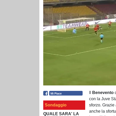
Il
Benevento
c
Mi Piace
con la Juve Sta
Sondaggio
sforzo. Grazie a
anche la sfortu
QUALE SARA' LA