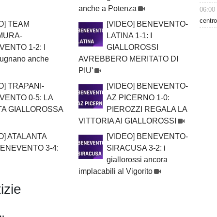
anche a Potenza
06:00
centro
O] TEAM
[VIDEO] BENEVENTO-
MURA-
LATINA 1-1: I
ENTO 1-2: I
GIALLOROSSI
spugnano anche
AVREBBERO MERITATO DI
PIU'
O] TRAPANI-
[VIDEO] BENEVENTO-
ENTO 0-5: LA
AZ PICERNO 1-0:
TA GIALLOROSSA
PIEROZZI REGALA LA
VITTORIA AI GIALLOROSSI
O] ATALANTA
[VIDEO] BENEVENTO-
BENEVENTO 3-4:
SIRACUSA 3-2: i
giallorossi ancora
implacabili al Vigorito
izie