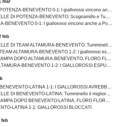
1 mar
OTENZA-BENEVENTO 0-1: I giallorossi vincono anche a Potenza
POTENZA-BENEVENTO: Scognamillo e Tumminello sempre al top. buono l'esordio di Celia
BENEVENTO 0-1: I giallorossi vincono anche a Potenza
 feb
EAM ALTAMURA-BENEVENTO: Tumminello e Prisco i migliori, Ceresoli e Salvemini in difficoltà
AM ALTAMURA-BENEVENTO 1-2: I giallorossi espugnano anche Altamura
PO ALTAMURA-BENEVENTO, FLORO FLORES:"Dobbiamo migliorare e non subire più gol così”
AMURA-BENEVENTO 1-2: I GIALLOROSSI ESPUGNANO ALTAMURA
eb
NEVENTO-LATINA 1-1: I GIALLOROSSI AVREBBERO MERITATO DI PIU'
I BENEVENTO-LATINA: Tumminello il migliore in campo, male Kouan all'esordio
NEVENTO-LATINA, FLORO FLORES:"Sono arrabbiato ma allo stesso tempo felice perchè la squadra di è espressa bene"
NTO-LATINA 1-1: GIALLOROSSI BLOCCATI
 feb