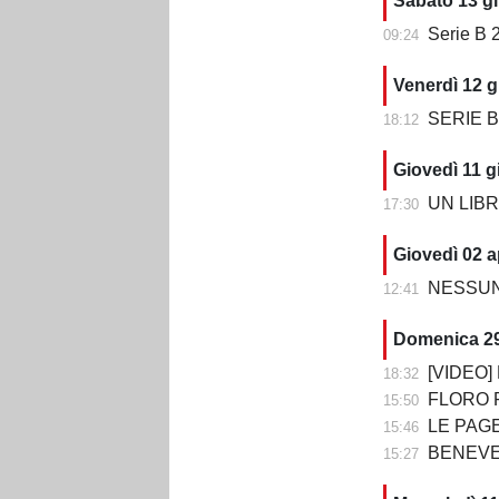
Sabato 13 g
Serie B 2
09:24
Venerdì 12 g
SERIE B 202
18:12
Giovedì 11 g
UN LIBRO CH
17:30
Giovedì 02 a
NESSUN 
12:41
Domenica 2
[VIDEO] BE
18:32
FLORO FLORE
15:50
LE PAGELLE DI BENEV
15:46
BENEVENTO-CO
15:27