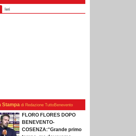
Ieri
a Stampa
di Redazione TuttoBenevento
FLORO FLORES DOPO
BENEVENTO-
COSENZA:“Grande primo