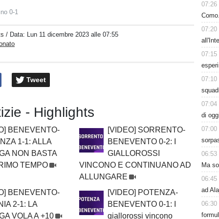
07:26
ino 0-1
Como. 
07:20
ts
/ Data:
Lun 11 dicembre 2023 alle 07:55
all'In
onato
07:15
esperi
07:10
Tweet
squadr
07:04
izie - Highlights
di ogg
07:00
EO] BENEVENTO-
[VIDEO] SORRENTO-
sorpas
ZA 1-1: ALLA
BENEVENTO 0-2: I
GA NON BASTA
GIALLOROSSI
06:53
RIMO TEMPO
VINCONO E CONTINUANO AD
Ma sol
ALLUNGARE
06:45
ad Ala
EO] BENEVENTO-
[VIDEO] POTENZA-
06:30
IA 2-1: LA
BENEVENTO 0-1: I
formu
A VOLA A +10
giallorossi vincono