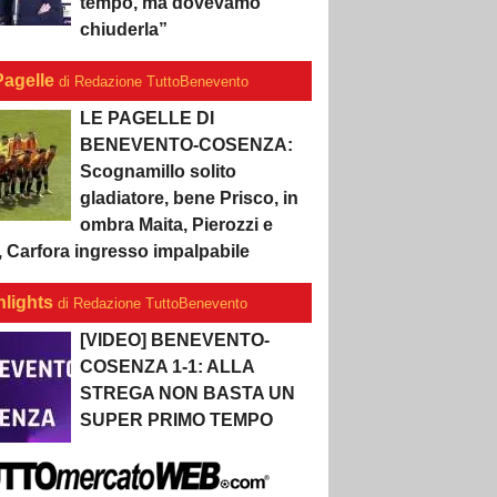
tempo, ma dovevamo
chiuderla”
Pagelle
di Redazione TuttoBenevento
LE PAGELLE DI
BENEVENTO-COSENZA:
Scognamillo solito
gladiatore, bene Prisco, in
ombra Maita, Pierozzi e
, Carfora ingresso impalpabile
hlights
di Redazione TuttoBenevento
[VIDEO] BENEVENTO-
COSENZA 1-1: ALLA
STREGA NON BASTA UN
SUPER PRIMO TEMPO