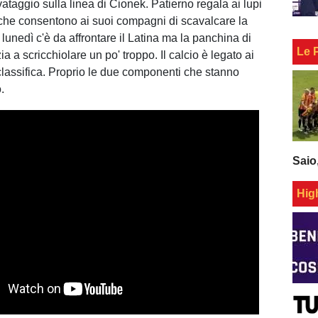
vataggio sulla linea di Cionek. Patierno regala ai lupi
ti che consentono ai suoi compagni di scavalcare la
 lunedì c'è da affrontare il Latina ma la panchina di
Le 
zia a scricchiolare un po' troppo. Il calcio è legato ai
a classifica. Proprio le due componenti che stanno
.
Saio
Hig