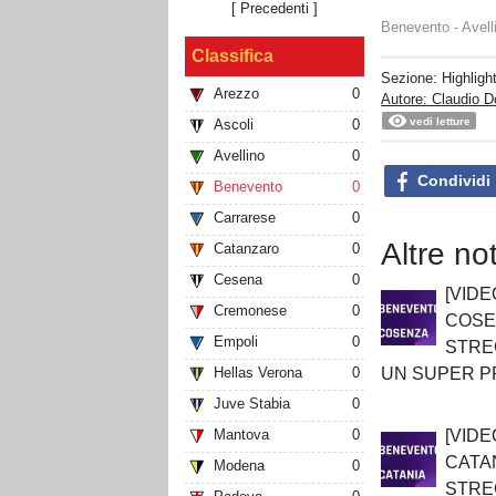
[ Precedenti ]
Benevento - Avell
Classifica
Sezione:
Highligh
Arezzo
0
Autore: Claudio D
vedi letture
Ascoli
0
Avellino
0
Condividi
Benevento
0
Carrarese
0
Altre not
Catanzaro
0
Cesena
0
[VID
Cremonese
0
COSEN
Empoli
0
STRE
UN SUPER P
Hellas Verona
0
Juve Stabia
0
[VID
Mantova
0
CATAN
Modena
0
STREG