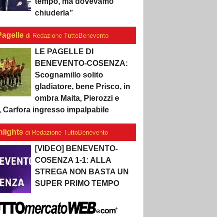
tempo, ma dovevamo
chiuderla”
Pagelle
di Redazione TuttoBenevento
LE PAGELLE DI
BENEVENTO-COSENZA:
Scognamillo solito
gladiatore, bene Prisco, in
ombra Maita, Pierozzi e
, Carfora ingresso impalpabile
hlights
di Redazione TuttoBenevento
[VIDEO] BENEVENTO-
COSENZA 1-1: ALLA
STREGA NON BASTA UN
SUPER PRIMO TEMPO