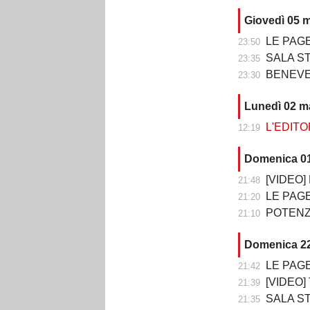
Giovedì 05 
LE PAGELL
23:50
SALA STAMPA DOP
23:35
BENEVENTO
23:30
Lunedì 02 m
L'EDITORI
12:19
Domenica 0
[VIDEO] P
21:48
LE PAGELLE DI 
21:20
POTENZA-
21:10
Domenica 22
LE PAGELLE DI T
21:42
[VIDEO] TE
21:39
SALA STAMPA DO
21:35