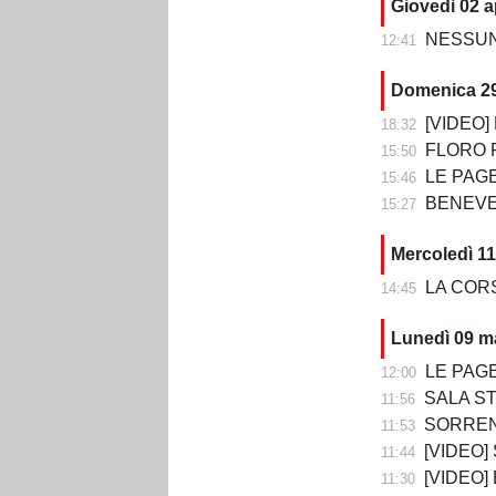
Giovedì 02 a
NESSUN 
12:41
Domenica 2
[VIDEO] BE
18:32
FLORO FLORE
15:50
LE PAGELLE DI BENEV
15:46
BENEVENTO-CO
15:27
Mercoledì 1
LA CORSA 
14:45
Lunedì 09 m
LE PAGELLE DI
12:00
SALA STAMPA DOPO 
11:56
SORRENTO-B
11:53
[VIDEO] SOR
11:44
[VIDEO]
11:30