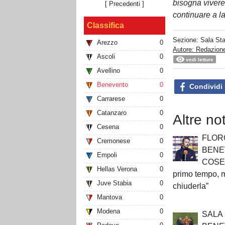
bisogna viver
[ Precedenti ]
continuare a l
Classifica
Sezione:
Sala St
Arezzo
0
Autore: Redazion
Ascoli
0
vedi letture
Avellino
0
Benevento
0
Condividi
Carrarese
0
Catanzaro
0
Altre no
Cesena
0
FLOR
Cremonese
0
BENE
Empoli
0
COSE
Hellas Verona
0
primo tempo,
Juve Stabia
0
chiuderla”
Mantova
0
Modena
0
SALA