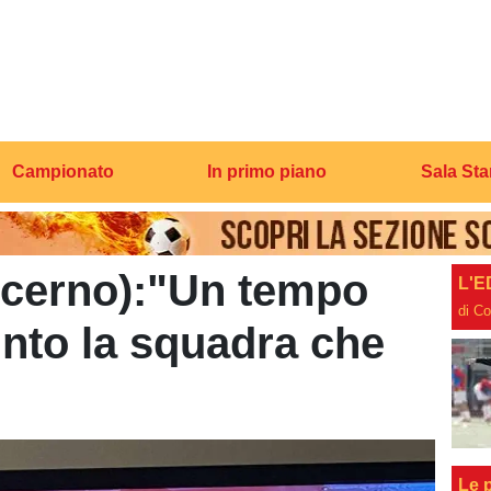
Campionato
In primo piano
Sala St
icerno):"Un tempo
L'E
di C
into la squadra che
Le p