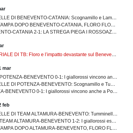
mar
E DI BENEVENTO-CATANIA: Scognamillo e Lamesta i migliori
O BENEVENTO-CATANIA, FLORO FLORES:"Mancano 8 partite e adesso inizia il momento più difficile"
-CATANIA 2-1: LA STREGA PIEGA I ROSSOAZZURRI E SCAPPA VIA
ar
ALE DI TB: Floro e l'impatto devastante sul Benevento
1 mar
OTENZA-BENEVENTO 0-1: I giallorossi vincono anche a Potenza
POTENZA-BENEVENTO: Scognamillo e Tumminello sempre al top. buono l'esordio di Celia
BENEVENTO 0-1: I giallorossi vincono anche a Potenza
 feb
EAM ALTAMURA-BENEVENTO: Tumminello e Prisco i migliori, Ceresoli e Salvemini in difficoltà
AM ALTAMURA-BENEVENTO 1-2: I giallorossi espugnano anche Altamura
PO ALTAMURA-BENEVENTO, FLORO FLORES:"Dobbiamo migliorare e non subire più gol così”