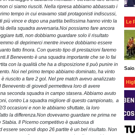
non ci siamo riusciti. Nella ripresa abbiamo abbassato i
rimo tempo in cui eravamo stati protagonisti indiscussi,
i più vince e dopo una partita bellissima hanno vinto la
Le 
tà della squadra avversaria.Noi possiamo fare ancora
eggiare tutti, non dobbiamo guardare solo il risultato
eremmo di deprimerci mentre invece dobbiamo essere
uanto fatto finora. Con questo tipo di prestazioni faremo
unti.Il Benevento è una squadra importante che se lo fai
tita con la qualità che ha a disposizione ti può punire in
Saio
ento. Noi nel primo tempo abbiamo dominato, ha vinto
 è riuscito a fare 2 gol. Nel pre match avevo analizzato
Hig
l Benevento di giovedì permetteva loro di avere
una seconda squadra in campo stasera. Abbiamo avuto
oni, contro La squadra migliore di questo campionato, a
/3 occasioni e non le abbiamo sfruttate, la loro
fatto la differenza.Non dovevamo guardare ne prima ne
 Stabia. Il Picerno competitivo è qualcosa di
ed essere secondi dopo 26 partite è un bel risultato. Non