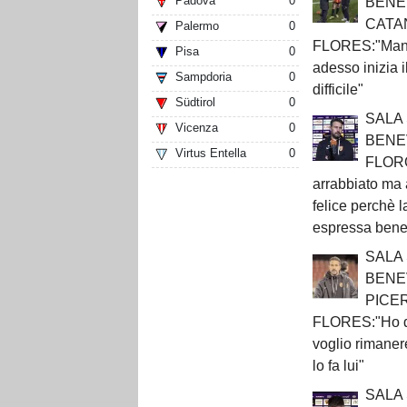
Padova
0
BENE
CATA
Palermo
0
FLORES:"Manca
Pisa
0
adesso inizia 
Sampdoria
0
difficile"
Südtirol
0
SALA
Vicenza
0
BENE
Virtus Entella
0
FLOR
arrabbiato ma 
felice perchè l
espressa bene
SALA
BENE
PICE
FLORES:"Ho de
voglio rimanere
lo fa lui"
SALA