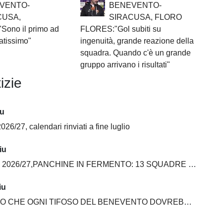
VENTO-
BENEVENTO-
CUSA,
SIRACUSA, FLORO
ono il primo ad
FLORES:"Gol subiti su
atissimo"
ingenuità, grande reazione della
squadra. Quando c'è un grande
gruppo arrivano i risultati"
izie
iu
026/27, calendari rinviati a fine luglio
iu
6/27,PANCHINE IN FERMENTO: 13 SQUADRE SU 20 ANCORA SENZA ALLENATORE
iu
E OGNI TIFOSO DEL BENEVENTO DOVREBBE AVERE NELLA PROPRIA COLLEZIONE