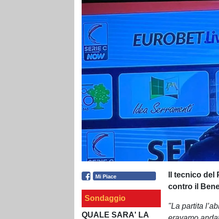
Il tecnico del
Mi Piace
contro il Ben
Sondaggio
"La partita l’
QUALE SARA' LA
eravamo andat