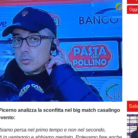
Oggi
Sal
 Picerno analizza la sconfitta nel big match casalingo
evento:
abbiamo persa nel primo tempo e non nel secondo,
i in vantaggio e abbiamo meritato. Potevamo fare anche