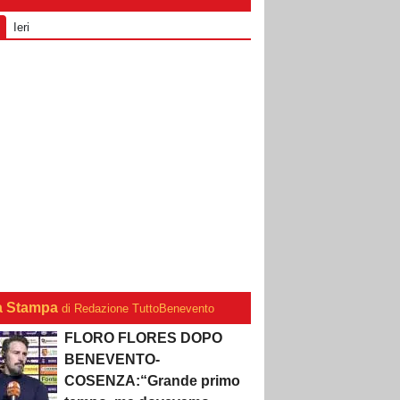
Ieri
a Stampa
di Redazione TuttoBenevento
FLORO FLORES DOPO
BENEVENTO-
COSENZA:“Grande primo