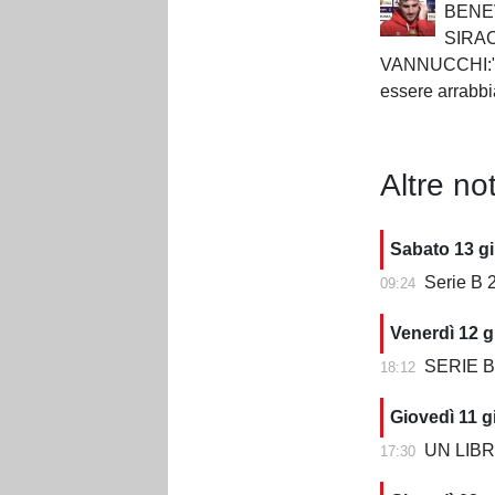
BENE
SIRA
VANNUCCHI:"S
essere arrabbi
Altre not
Sabato 13 g
Serie B 2
09:24
Venerdì 12 g
SERIE B 202
18:12
Giovedì 11 g
UN LIBRO CH
17:30