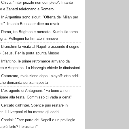
Chivu: "Inter puzzle non completo". Intanto
ro e Zanetti telefonano a Romero
In Argentina sono sicuri: "Offerta del Milan per
s". Intanto Bennacer dice au revoir
Roma, tra Brighton e mercato: Kumbulla torna
gna, Pellegrini ha firmato il rinnovo
Branchini fa visita al Napoli e accende il sogno
el Jesus. Per la porta spunta Musso
Infantino, le prime retromarce arrivano da
o e Argentina. La Norvegia chiede le dimissioni
Catanzaro, rivoluzione dopo i playoff: otto addii
lche domanda senza risposta
L'ex agente di Antognoni: "Fa bene a non
ipare alla festa, Commisso ci vada a cena"
Cercato dall'Inter, Spence può restare in
r. Il Liverpool ci ha messo gli occhi
Contini: "Fare parte del Napoli è un privilegio.
a più forte? I brasiliani"