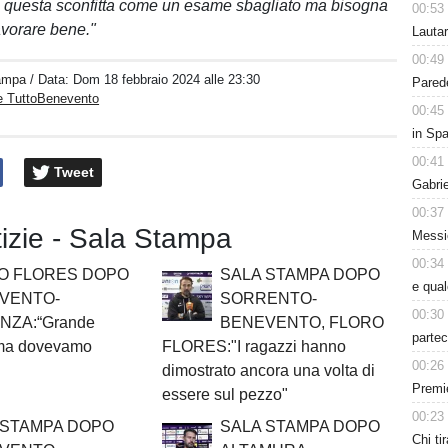
e questa sconfitta come un esame sbagliato ma bisogna
00:53
avorare bene."
Lauta
00:49
ampa
/ Data:
Dom 18 febbraio 2024 alle 23:30
Parede
e TuttoBenevento
00:45
in Spa
00:41
Tweet
Gabri
00:37
tizie - Sala Stampa
Messic
00:34
O FLORES DOPO
SALA STAMPA DOPO
e qua
VENTO-
SORRENTO-
00:30
NZA:“Grande
BENEVENTO, FLORO
partec
 ma dovevamo
FLORES:"I ragazzi hanno
00:26
dimostrato ancora una volta di
Premie
essere sul pezzo"
00:23
 STAMPA DOPO
SALA STAMPA DOPO
Chi tir