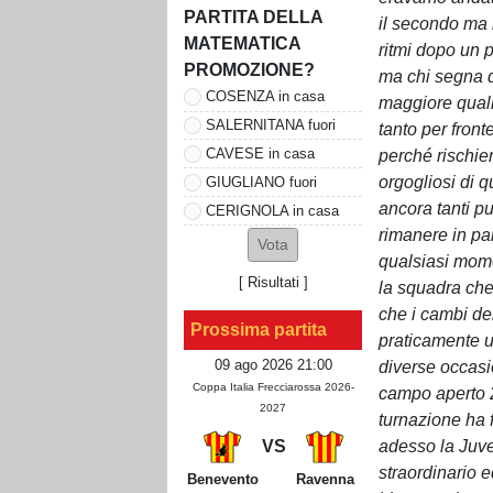
PARTITA DELLA
il secondo ma 
MATEMATICA
ritmi dopo un p
PROMOZIONE?
ma chi segna d
COSENZA in casa
maggiore quali
SALERNITANA fuori
tanto per front
CAVESE in casa
perché rischi
orgogliosi di q
GIUGLIANO fuori
ancora tanti p
CERIGNOLA in casa
rimanere in par
qualsiasi mom
[
Risultati
]
la squadra che
che i cambi de
Prossima partita
praticamente 
09 ago 2026 21:00
diverse occasi
Coppa Italia Frecciarossa 2026-
campo aperto 2
2027
turnazione ha 
adesso la Juve
VS
straordinario 
Benevento
Ravenna