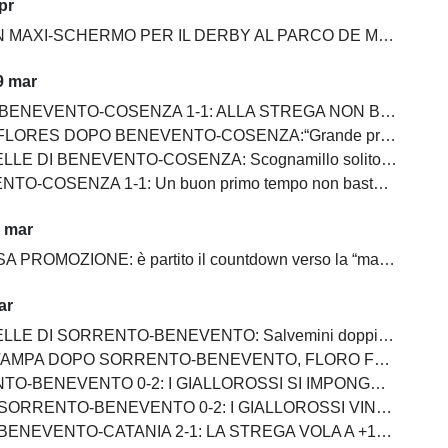
pr
MAXI-SCHERMO PER IL DERBY AL PARCO DE MITA
9 mar
NEVENTO-COSENZA 1-1: ALLA STREGA NON BASTA UN SUPER PRIMO TEMPO
S DOPO BENEVENTO-COSENZA:“Grande primo tempo, ma dovevamo chiuderla”
ENTO-COSENZA: Scognamillo solito gladiatore, bene Prisco, in ombra Maita, Pierozzi e Saio, Carfora ingresso impalpabile
SENZA 1-1: Un buon primo tempo non basta ai giallorossi, tutto rimandato
1 mar
PROMOZIONE: è partito il countdown verso la “matematica”
ar
 SORRENTO-BENEVENTO: Salvemini doppietta, Scognamillo sempre al top, bene Caldirola
SORRENTO-BENEVENTO, FLORO FLORES:"I ragazzi hanno dimostrato ancora una volta di essere sul pezzo"
ENEVENTO 0-2: I GIALLOROSSI SI IMPONGONO E ALLUNGANO ANCORA
RENTO-BENEVENTO 0-2: I GIALLOROSSI VINCONO E CONTINUANO AD ALLUNGARE
 BENEVENTO-CATANIA 2-1: LA STREGA VOLA A +10