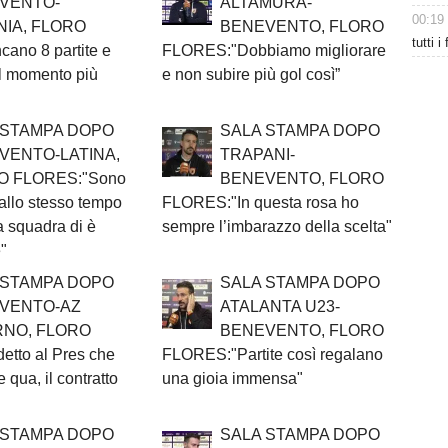
VENTO-
ALTAMURA-
00:19
NIA, FLORO
BENEVENTO, FLORO
tutti i
no 8 partite e
FLORES:"Dobbiamo migliorare
il momento più
e non subire più gol così”
 STAMPA DOPO
SALA STAMPA DOPO
VENTO-LATINA,
TRAPANI-
O FLORES:"Sono
BENEVENTO, FLORO
allo stesso tempo
FLORES:"In questa rosa ho
a squadra di è
sempre l’imbarazzo della scelta"
"
 STAMPA DOPO
SALA STAMPA DOPO
VENTO-AZ
ATALANTA U23-
RNO, FLORO
BENEVENTO, FLORO
tto al Pres che
FLORES:"Partite così regalano
 qua, il contratto
una gioia immensa"
 STAMPA DOPO
SALA STAMPA DOPO