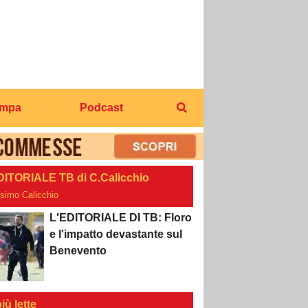
ampa
Podcast
DITORIALE TB di C.Calicchio
osimo Calicchio
L'EDITORIALE DI TB: Floro
e l'impatto devastante sul
Benevento
iù lette