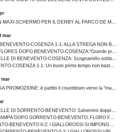
pr
MAXI-SCHERMO PER IL DERBY AL PARCO DE MITA
9 mar
NEVENTO-COSENZA 1-1: ALLA STREGA NON BASTA UN SUPER PRIMO TEMPO
S DOPO BENEVENTO-COSENZA:“Grande primo tempo, ma dovevamo chiuderla”
ENTO-COSENZA: Scognamillo solito gladiatore, bene Prisco, in ombra Maita, Pierozzi e Saio, Carfora ingresso impalpabile
SENZA 1-1: Un buon primo tempo non basta ai giallorossi, tutto rimandato
1 mar
PROMOZIONE: è partito il countdown verso la “matematica”
ar
 SORRENTO-BENEVENTO: Salvemini doppietta, Scognamillo sempre al top, bene Caldirola
SORRENTO-BENEVENTO, FLORO FLORES:"I ragazzi hanno dimostrato ancora una volta di essere sul pezzo"
ENEVENTO 0-2: I GIALLOROSSI SI IMPONGONO E ALLUNGANO ANCORA
RENTO-BENEVENTO 0-2: I GIALLOROSSI VINCONO E CONTINUANO AD ALLUNGARE