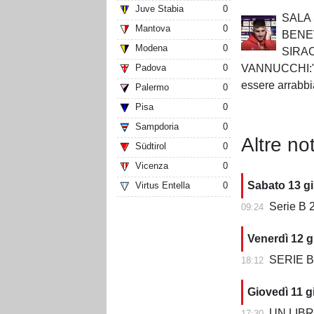
Juve Stabia
0
SALA
Mantova
0
BENE
Modena
0
SIRA
VANNUCCHI:"S
Padova
0
essere arrabbi
Palermo
0
Pisa
0
Sampdoria
0
Altre not
Südtirol
0
Vicenza
0
Sabato 13 g
Virtus Entella
0
Serie B 2
09:24
Venerdì 12 g
SERIE B 202
18:12
Giovedì 11 g
UN LIBRO CH
17:30