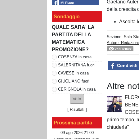
Gaetano Auteri 
Mi Piace
della crescita 
Sondaggio
Ascolta l
QUALE SARA' LA
PARTITA DELLA
Sezione:
Sala St
MATEMATICA
Autore: Redazion
PROMOZIONE?
vedi letture
COSENZA in casa
SALERNITANA fuori
Condividi
CAVESE in casa
GIUGLIANO fuori
Altre no
CERIGNOLA in casa
FLOR
BENE
[
Risultati
]
COSE
primo tempo,
Prossima partita
chiuderla”
09 ago 2026 21:00
Coppa Italia Frecciarossa 2026-