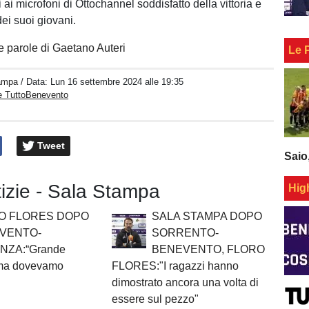
ai microfoni di Ottochannel soddisfatto della vittoria e
dei suoi giovani.
e parole di Gaetano Auteri
Le 
ampa
/ Data:
Lun 16 settembre 2024 alle 19:35
e TuttoBenevento
Tweet
Saio
tizie - Sala Stampa
Hig
O FLORES DOPO
SALA STAMPA DOPO
VENTO-
SORRENTO-
NZA:“Grande
BENEVENTO, FLORO
 ma dovevamo
FLORES:"I ragazzi hanno
dimostrato ancora una volta di
essere sul pezzo"