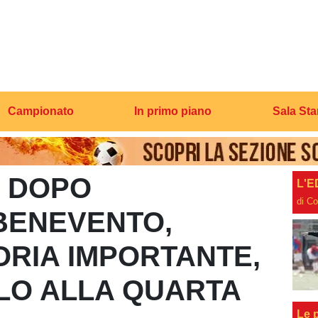
Campionato
In primo piano
Sala St
A DOPO
L'E
di C
BENEVENTO,
ORIA IMPORTANTE,
LO ALLA QUARTA
Le p