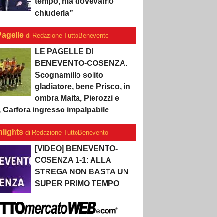
tempo, ma dovevamo
chiuderla”
Pagelle
di Redazione TuttoBenevento
LE PAGELLE DI
BENEVENTO-COSENZA:
Scognamillo solito
gladiatore, bene Prisco, in
ombra Maita, Pierozzi e
, Carfora ingresso impalpabile
hlights
di Redazione TuttoBenevento
[VIDEO] BENEVENTO-
COSENZA 1-1: ALLA
STREGA NON BASTA UN
SUPER PRIMO TEMPO