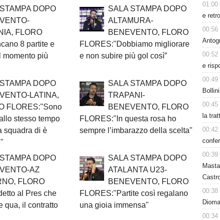
01:00
 STAMPA DOPO
SALA STAMPA DOPO
e retr
VENTO-
ALTAMURA-
00:56
NIA, FLORO
BENEVENTO, FLORO
Antog
no 8 partite e
FLORES:"Dobbiamo migliorare
00:52
il momento più
e non subire più gol così”
e risp
00:49
 STAMPA DOPO
SALA STAMPA DOPO
Bollin
VENTO-LATINA,
TRAPANI-
00:45
O FLORES:"Sono
BENEVENTO, FLORO
la tra
allo stesso tempo
FLORES:"In questa rosa ho
00:42
a squadra di è
sempre l’imbarazzo della scelta"
confer
"
00:39
 STAMPA DOPO
SALA STAMPA DOPO
Masta
VENTO-AZ
ATALANTA U23-
Castro
RNO, FLORO
BENEVENTO, FLORO
00:38
tto al Pres che
FLORES:"Partite così regalano
Dioman
 qua, il contratto
una gioia immensa"
00:34