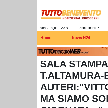
Ven 07 agosto 2026
Utenti online: 3
Home
News H24
SALA STAMP
T.ALTAMURA-
AUTERI:"VITT
MA SIAMO SO