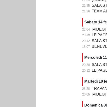
SALA STAMPA DO
21:35
TEAM ALT
21:26
Sabato 14 f
[VIDEO] BE
22:04
LE PAGELLE D
20:49
SALA STAMPA DOPO BE
20:12
BENEVE
18:07
Mercoledì 11
SALA STAMPA DO
20:38
LE PAGELLE DI TRA
20:12
Martedì 10 f
TRAPANI
23:50
[VIDEO]
20:05
Domenica 08