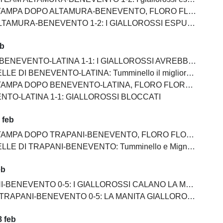
PO ALTAMURA-BENEVENTO, FLORO FLORES:"Dobbiamo migliorare e non subire più gol così”
AMURA-BENEVENTO 1-2: I GIALLOROSSI ESPUGNANO ALTAMURA
eb
NEVENTO-LATINA 1-1: I GIALLOROSSI AVREBBERO MERITATO DI PIU'
I BENEVENTO-LATINA: Tumminello il migliore in campo, male Kouan all'esordio
NEVENTO-LATINA, FLORO FLORES:"Sono arrabbiato ma allo stesso tempo felice perchè la squadra di è espressa bene"
NTO-LATINA 1-1: GIALLOROSSI BLOCCATI
 feb
PO TRAPANI-BENEVENTO, FLORO FLORES:"In questa rosa ho sempre l’imbarazzo della scelta"
PANI-BENEVENTO: Tumminello e Mignani goleador, bene Lamesta e Scognamillo, Carfora non riesce ad incidere
eb
-BENEVENTO 0-5: I GIALLOROSSI CALANO LA MANITA
 TRAPANI-BENEVENTO 0-5: LA MANITA GIALLOROSSA
 feb