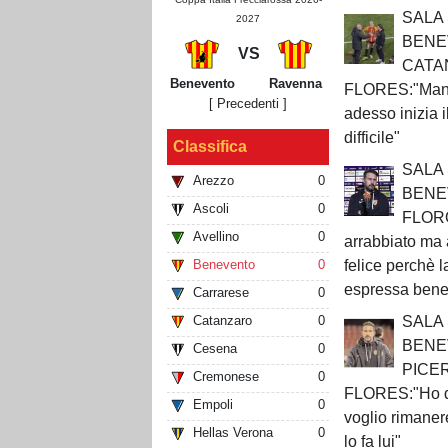
SALA
2027
BENE
VS
CATA
Benevento
Ravenna
FLORES:"Manca
[ Precedenti ]
adesso inizia 
difficile"
Classifica
SALA
Arezzo
0
BENE
Ascoli
0
FLOR
Avellino
0
arrabbiato ma 
felice perchè l
Benevento
0
espressa bene
Carrarese
0
SALA
Catanzaro
0
BENE
Cesena
0
PICE
Cremonese
0
FLORES:"Ho de
Empoli
0
voglio rimanere
Hellas Verona
0
lo fa lui"