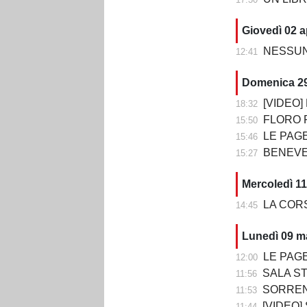
Giovedì 02 a
NESSUN 
12:41
Domenica 2
[VIDEO] BE
18:32
FLORO FLORE
15:50
LE PAGELLE DI BENEV
15:46
BENEVENTO-CO
15:27
Mercoledì 1
LA CORSA 
14:45
Lunedì 09 m
LE PAGELLE DI
12:00
SALA STAMPA DOPO 
11:56
SORRENTO-B
11:53
[VIDEO] SOR
11:44