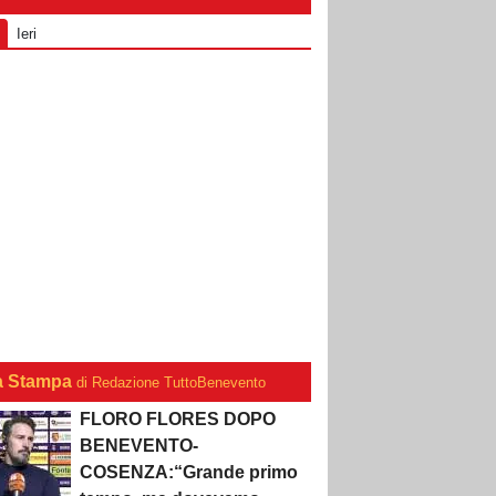
Ieri
a Stampa
di Redazione TuttoBenevento
FLORO FLORES DOPO
BENEVENTO-
COSENZA:“Grande primo