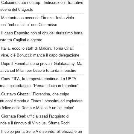
Calciomercato no stop - Indiscrezioni, trattative
oscena del 6 agosto
Mastantuono accende Firenze: festa viola.
noni “imbestialito” con Commisso
Il caso Esposito non si chiude: durissimo botta
osta tra Cagliari e agente
Italia, ecco lo staff di Maldini. Torna Oriali,
i vice, c’è Bonucci: manca il capo delegazione
Dopo il Fenerbahce ci prova il Galatasaray. Ma
ttativa col Milan per Leao è tutta da imbastire
Caos FIFA, la tempesta continua. La UEFA
ma il boicottaggio: “Persa fiducia in Infantino”
Gustavo Ghezzi: “Fiorentina, che colpo
ntuono! Aranda e Flores i prossimi ad esplodere.
 felice della Roma e Molina è un bel colpo”
Giornata Real: ufficializzati l'acquisto di
de e il rinnovo di Vinicius. Sfuma Rodri
Il colpo per la Serie A è servito: Strefezza è un