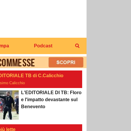
ampa
Podcast
DITORIALE TB di C.Calicchio
osimo Calicchio
L'EDITORIALE DI TB: Floro
e l'impatto devastante sul
Benevento
iù lette