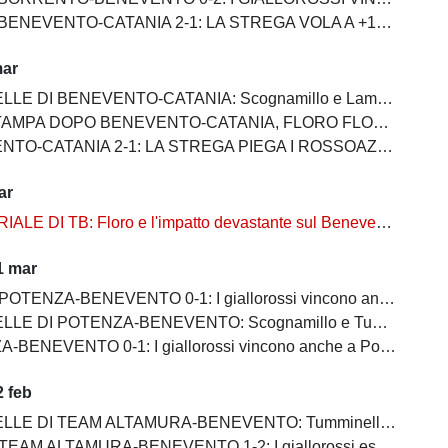
 BENEVENTO-CATANIA 2-1: LA STREGA VOLA A +10
mar
E DI BENEVENTO-CATANIA: Scognamillo e Lamesta i migliori
O BENEVENTO-CATANIA, FLORO FLORES:"Mancano 8 partite e adesso inizia il momento più difficile"
-CATANIA 2-1: LA STREGA PIEGA I ROSSOAZZURRI E SCAPPA VIA
ar
ALE DI TB: Floro e l'impatto devastante sul Benevento
1 mar
OTENZA-BENEVENTO 0-1: I giallorossi vincono anche a Potenza
POTENZA-BENEVENTO: Scognamillo e Tumminello sempre al top. buono l'esordio di Celia
BENEVENTO 0-1: I giallorossi vincono anche a Potenza
 feb
EAM ALTAMURA-BENEVENTO: Tumminello e Prisco i migliori, Ceresoli e Salvemini in difficoltà
AM ALTAMURA-BENEVENTO 1-2: I giallorossi espugnano anche Altamura