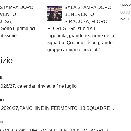
nuovo
 STAMPA DOPO
SALA STAMPA DOPO
00:30
VENTO-
BENEVENTO-
big. P
CUSA,
SIRACUSA, FLORO
ono il primo ad
FLORES:"Gol subiti su
atissimo"
ingenuità, grande reazione della
squadra. Quando c'è un grande
gruppo arrivano i risultati"
izie
iu
026/27, calendari rinviati a fine luglio
iu
6/27,PANCHINE IN FERMENTO: 13 SQUADRE SU 20 ANCORA SENZA ALLENATORE
iu
E OGNI TIFOSO DEL BENEVENTO DOVREBBE AVERE NELLA PROPRIA COLLEZIONE