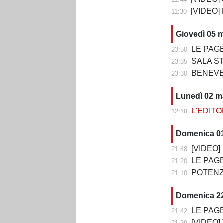
[VIDEO]
11:30
Giovedì 05 
LE PAGELL
23:50
SALA STAMPA DOP
23:35
BENEVENTO
23:30
Lunedì 02 m
L'EDITORI
12:19
Domenica 0
[VIDEO] P
21:48
LE PAGELLE DI 
21:20
POTENZA-
21:10
Domenica 22
LE PAGELLE DI T
21:42
[VIDEO] TE
21:39