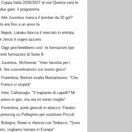
Coppa Italia 2026/2027 al via! Questa sera le
 due gare: il programma
Alla Juventus manca il bomber da 20 gol?
lo era fino a un anno fa
Napoli, Lukaku blocca il mercato in entrata.
l Jesus il sogno azzurro
Oggi giocherebbero così: le formazioni tipo
venti formazioni di Serie B
Juventus, McKennie: "Inter favorita per i
li. Noi concentriamoci sul nostro gioco"
Fiorentina, Bertoni esalta Mastantuono: "Che
 Franco vi stupirà"
Inter, Calhanoglu: "Il trapianto di capelli? Mi
preso in giro, ma ora mi sento meglio"
Fiorentina, porte girevoli in attacco: Paratici
l pressing su Pellegrino per sostituire Piccoli
Bologna, Rowe si rilancia con Tedesco: "Sono
bero, vogliamo tornare in Europa"