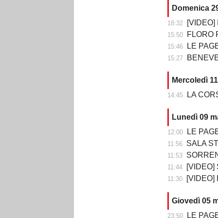
Domenica 2
[VIDEO] BE
18:32
FLORO FLORE
15:50
LE PAGELLE DI BENEV
15:46
BENEVENTO-CO
15:27
Mercoledì 1
LA CORSA 
14:45
Lunedì 09 m
LE PAGELLE DI
12:00
SALA STAMPA DOPO 
11:56
SORRENTO-B
11:53
[VIDEO] SOR
11:44
[VIDEO]
11:30
Giovedì 05 
LE PAGELL
23:50