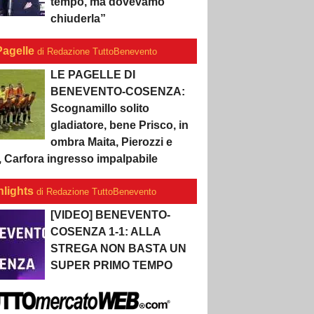
tempo, ma dovevamo
chiuderla”
Pagelle
di Redazione TuttoBenevento
LE PAGELLE DI
BENEVENTO-COSENZA:
Scognamillo solito
gladiatore, bene Prisco, in
ombra Maita, Pierozzi e
, Carfora ingresso impalpabile
hlights
di Redazione TuttoBenevento
[VIDEO] BENEVENTO-
COSENZA 1-1: ALLA
STREGA NON BASTA UN
SUPER PRIMO TEMPO