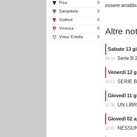
Pisa
0
essere arrabbi
Sampdoria
0
Südtirol
0
Vicenza
0
Altre not
Virtus Entella
0
Sabato 13 g
Serie B 2
09:24
Venerdì 12 g
SERIE B 202
18:12
Giovedì 11 g
UN LIBRO CH
17:30
Giovedì 02 a
NESSUN 
12:41