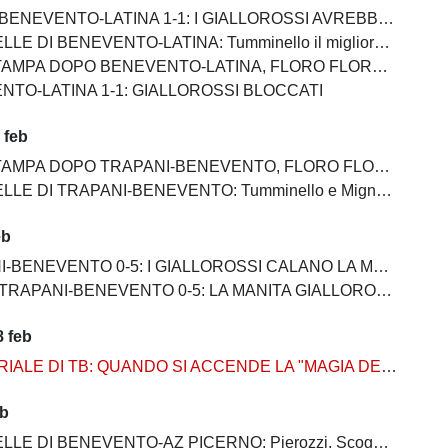
NEVENTO-LATINA 1-1: I GIALLOROSSI AVREBBERO MERITATO DI PIU'
I BENEVENTO-LATINA: Tumminello il migliore in campo, male Kouan all'esordio
NEVENTO-LATINA, FLORO FLORES:"Sono arrabbiato ma allo stesso tempo felice perchè la squadra di è espressa bene"
NTO-LATINA 1-1: GIALLOROSSI BLOCCATI
 feb
PO TRAPANI-BENEVENTO, FLORO FLORES:"In questa rosa ho sempre l’imbarazzo della scelta"
PANI-BENEVENTO: Tumminello e Mignani goleador, bene Lamesta e Scognamillo, Carfora non riesce ad incidere
eb
-BENEVENTO 0-5: I GIALLOROSSI CALANO LA MANITA
 TRAPANI-BENEVENTO 0-5: LA MANITA GIALLOROSSA
 feb
ALE DI TB: QUANDO SI ACCENDE LA "MAGIA DELLO STREGONE"
eb
NEVENTO-AZ PICERNO: Pierozzi, Scognamillo e Lamesta al top, Manconi e Carfora prestazioni opache