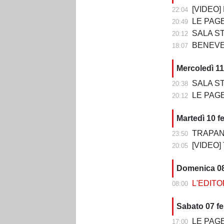
[VIDEO] BE
22:04
LE PAGELLE D
20:49
SALA STAMPA DOPO BE
20:12
BENEVE
18:07
Mercoledì 11
SALA STAMPA DO
20:38
LE PAGELLE DI TRA
20:12
Martedì 10 f
TRAPANI
23:50
[VIDEO]
20:05
Domenica 08
L'EDITORI
08:00
Sabato 07 f
LE PAGELLE DI BE
17:00