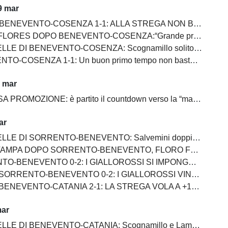
9 mar
NEVENTO-COSENZA 1-1: ALLA STREGA NON BASTA UN SUPER PRIMO TEMPO
S DOPO BENEVENTO-COSENZA:“Grande primo tempo, ma dovevamo chiuderla”
ENTO-COSENZA: Scognamillo solito gladiatore, bene Prisco, in ombra Maita, Pierozzi e Saio, Carfora ingresso impalpabile
SENZA 1-1: Un buon primo tempo non basta ai giallorossi, tutto rimandato
1 mar
PROMOZIONE: è partito il countdown verso la “matematica”
ar
 SORRENTO-BENEVENTO: Salvemini doppietta, Scognamillo sempre al top, bene Caldirola
SORRENTO-BENEVENTO, FLORO FLORES:"I ragazzi hanno dimostrato ancora una volta di essere sul pezzo"
ENEVENTO 0-2: I GIALLOROSSI SI IMPONGONO E ALLUNGANO ANCORA
RENTO-BENEVENTO 0-2: I GIALLOROSSI VINCONO E CONTINUANO AD ALLUNGARE
 BENEVENTO-CATANIA 2-1: LA STREGA VOLA A +10
mar
E DI BENEVENTO-CATANIA: Scognamillo e Lamesta i migliori