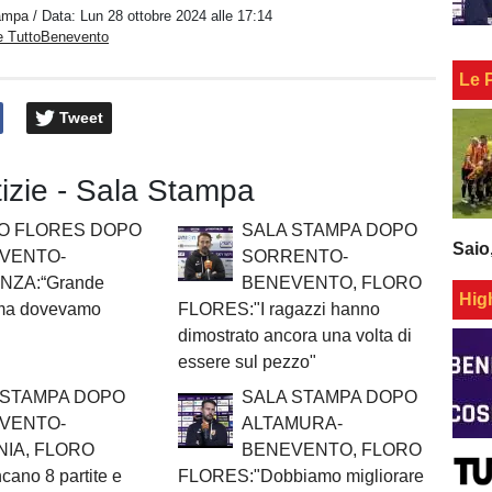
ampa
/ Data:
Lun 28 ottobre 2024 alle 17:14
e TuttoBenevento
Le 
Tweet
tizie - Sala Stampa
O FLORES DOPO
SALA STAMPA DOPO
Saio
VENTO-
SORRENTO-
NZA:“Grande
BENEVENTO, FLORO
Hig
 ma dovevamo
FLORES:"I ragazzi hanno
dimostrato ancora una volta di
essere sul pezzo"
 STAMPA DOPO
SALA STAMPA DOPO
VENTO-
ALTAMURA-
NIA, FLORO
BENEVENTO, FLORO
no 8 partite e
FLORES:"Dobbiamo migliorare