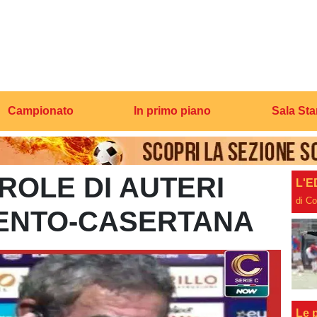
Campionato
In primo piano
Sala St
AROLE DI AUTERI
L'E
di C
ENTO-CASERTANA
Le p