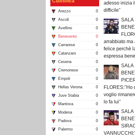
Classifica
adesso inizia 
difficile"
Arezzo
0
SALA
Ascoli
0
BENE
Avellino
0
FLOR
Benevento
0
arrabbiato ma 
Carrarese
0
felice perchè l
Catanzaro
0
espressa bene
Cesena
0
SALA
Cremonese
0
BENE
Empoli
0
PICE
FLORES:"Ho de
Hellas Verona
0
voglio rimanere
Juve Stabia
0
lo fa lui"
Mantova
0
SALA
Modena
0
BENE
Padova
0
SIRA
Palermo
0
VANNUCCHI:"S