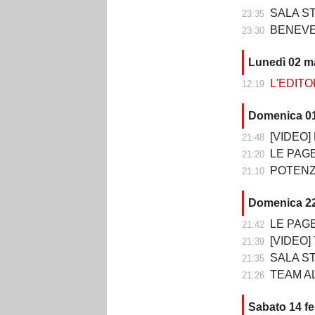
SALA STAMPA DOP
23:35
BENEVENTO
23:30
Lunedì 02 m
L'EDITORI
12:19
Domenica 0
[VIDEO] P
21:48
LE PAGELLE DI 
21:20
POTENZA-
21:10
Domenica 22
LE PAGELLE DI T
21:42
[VIDEO] TE
21:39
SALA STAMPA DO
21:35
TEAM ALT
21:26
Sabato 14 f