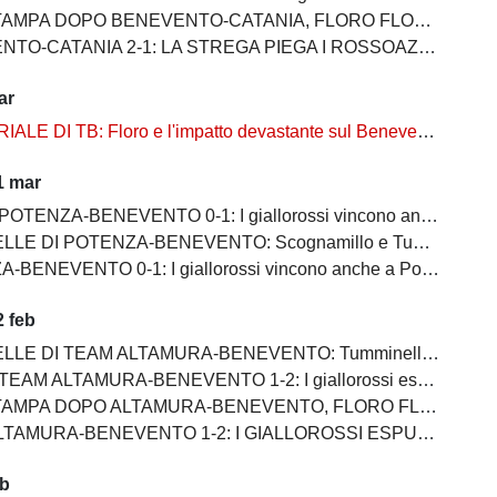
O BENEVENTO-CATANIA, FLORO FLORES:"Mancano 8 partite e adesso inizia il momento più difficile"
-CATANIA 2-1: LA STREGA PIEGA I ROSSOAZZURRI E SCAPPA VIA
ar
ALE DI TB: Floro e l'impatto devastante sul Benevento
1 mar
OTENZA-BENEVENTO 0-1: I giallorossi vincono anche a Potenza
POTENZA-BENEVENTO: Scognamillo e Tumminello sempre al top. buono l'esordio di Celia
BENEVENTO 0-1: I giallorossi vincono anche a Potenza
 feb
EAM ALTAMURA-BENEVENTO: Tumminello e Prisco i migliori, Ceresoli e Salvemini in difficoltà
AM ALTAMURA-BENEVENTO 1-2: I giallorossi espugnano anche Altamura
PO ALTAMURA-BENEVENTO, FLORO FLORES:"Dobbiamo migliorare e non subire più gol così”
AMURA-BENEVENTO 1-2: I GIALLOROSSI ESPUGNANO ALTAMURA
eb