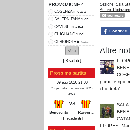
PROMOZIONE?
Sezione:
Sala St
Autore: Redazion
COSENZA in casa
vedi letture
SALERNITANA fuori
CAVESE in casa
Condividi
GIUGLIANO fuori
CERIGNOLA in casa
Altre no
FLOR
[
Risultati
]
BENE
Prossima partita
COSE
primo tempo,
09 ago 2026 21:00
chiuderla”
Coppa Italia Frecciarossa 2026-
2027
VS
SALA
BENE
Benevento
Ravenna
[ Precedenti ]
CATA
FLORES:"Manca