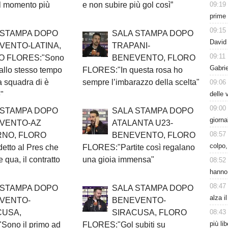
09:19
il momento più
e non subire più gol così”
prime
09:15
 STAMPA DOPO
SALA STAMPA DOPO
David 
VENTO-LATINA,
TRAPANI-
09:11
O FLORES:"Sono
BENEVENTO, FLORO
Gabrie
allo stesso tempo
FLORES:"In questa rosa ho
a squadra di è
sempre l’imbarazzo della scelta"
09:06
delle 
"
09:00
 STAMPA DOPO
SALA STAMPA DOPO
giorna
VENTO-AZ
ATALANTA U23-
08:57
RNO, FLORO
BENEVENTO, FLORO
colpo,
tto al Pres che
FLORES:"Partite così regalano
 qua, il contratto
una gioia immensa"
08:52
hanno 
08:47
 STAMPA DOPO
SALA STAMPA DOPO
alza i
VENTO-
BENEVENTO-
08:43
CUSA,
SIRACUSA, FLORO
più li
ono il primo ad
FLORES:"Gol subiti su