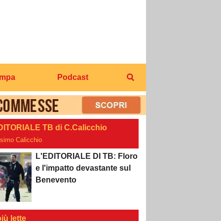
ampa
Podcast
DITORIALE TB di C.Calicchio
osimo Calicchio
L'EDITORIALE DI TB: Floro
e l'impatto devastante sul
Benevento
iù lette