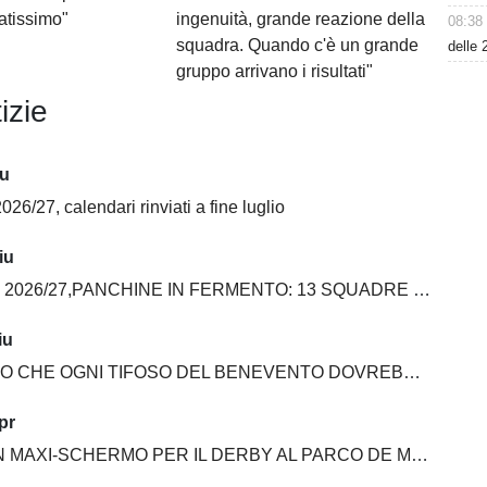
atissimo"
ingenuità, grande reazione della
08:38
squadra. Quando c'è un grande
delle 
gruppo arrivano i risultati"
izie
iu
026/27, calendari rinviati a fine luglio
iu
6/27,PANCHINE IN FERMENTO: 13 SQUADRE SU 20 ANCORA SENZA ALLENATORE
iu
E OGNI TIFOSO DEL BENEVENTO DOVREBBE AVERE NELLA PROPRIA COLLEZIONE
pr
MAXI-SCHERMO PER IL DERBY AL PARCO DE MITA