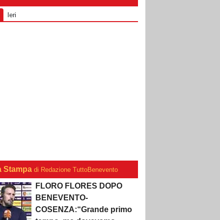
Ieri
a Stampa
di Redazione TuttoBenevento
FLORO FLORES DOPO
BENEVENTO-
COSENZA:“Grande primo